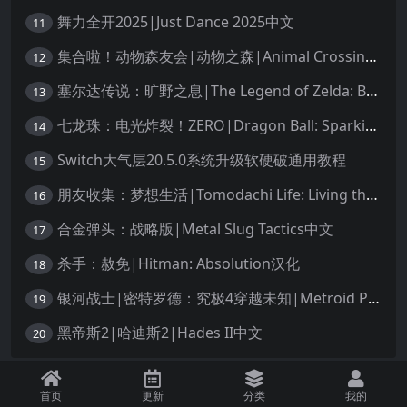
舞力全开2025|Just Dance 2025中文
11
集合啦！动物森友会|动物之森|Animal Crossing: New Horizons中文
12
塞尔达传说：旷野之息|The Legend of Zelda: Breath of the Wild中文
13
七龙珠：电光炸裂！ZERO|Dragon Ball: Sparking! Zero中文
14
Switch大气层20.5.0系统升级软硬破通用教程
15
朋友收集：梦想生活|Tomodachi Life: Living the Dream中文
16
合金弹头：战略版|Metal Slug Tactics中文
17
杀手：赦免|Hitman: Absolution汉化
18
银河战士|密特罗德：究极4穿越未知|Metroid Prime 4: Beyond中文
19
黑帝斯2|哈迪斯2|Hades II中文
20
免责声明：本站资源均源自网络，诺涉及您的版权，知识产权或其他利益，请附
首页
更新
分类
我的