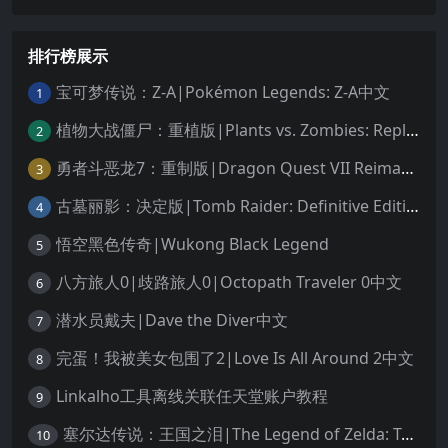
排行榜展示
宝可梦传说：Z-A|Pokémon Legends: Z-A中文
1
植物大战僵尸：重植版|Plants vs. Zombies: Replanted中文
2
勇者斗恶龙7：重制版|Dragon Quest VII Reimagined中文
3
古墓丽影：决定版|Tomb Raider: Definitive Edition中文
4
悟空黑色传奇|Wukong Black Legend
5
八方旅人0|歧路旅人0|Octopath Traveler 0中文
6
潜水员戴夫|Dave the Diver中文
7
完蛋！我被美女包围了2|Love Is All Around 2中文
8
Linkalho工具离线关联任天堂账户教程
9
塞尔达传说：王国之泪|The Legend of Zelda: Tears of the Kingdom中文
10