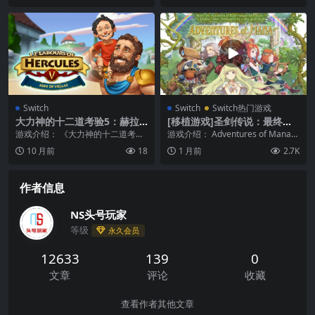
Switch
Switch
Switch热门游戏
大力神的十二道考验5：赫拉
[移植游戏]圣剑传说：最终幻
斯的孩童|12 Labours of Her
想外传|Adventures of Man
游戏介绍： 《大力神的十二道考验
游戏介绍： Adventures of Mana
cules V: Kids of Hellas
a
5：赫拉斯的孩童》与赫拉克勒斯一
《圣剑传说最终幻想外传》是 19...
10 月前
18
1 月前
2.7K
起，拯救被战神战...
作者信息
NS头号玩家
等级
永久会员
12633
139
0
文章
评论
收藏
查看作者其他文章