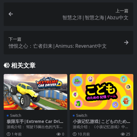
上一篇
智慧之洋|智慧之海|Abzu中文
下一篇
憎恨之心：亡者归来|Animus: Revenant中文
相关文章
Switch
Switch
极限车手|Extreme Car Driv
小孩记忆游戏|こどものため
er
の記憶ゲーム中文
游戏介绍： 驾驶15辆出色的汽车和
游戏介绍： 《小孩记忆游戏》中文
卡车，穿越充满各种障碍的复杂赛
版。帮助你的孩子活用内心潜在的
1 年前
0
10 月前
25
道——这些赛道上...
可能性。使用这些五...