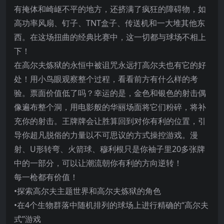
有掩体和崎岖不平的地方，还挤满了疯狂的障碍物，如
高功率风扇、钉子、TNT盒子、传送机和一大堆其他东
西。在这场扭曲的经典比赛中，这一切都与球场不相上
下！
在高尔夫炼狱的永恒中被诅咒永远打高尔夫也有它的好
处！用小鸟眼观察整个过程，看看前方有什么样的考
验。票面价值低了吗？幸运的是，金色和银色的射击偶
像遍布整个洞，用电影般的华丽场面将它们粉碎，将补
充你的射击。王牌牌会让胜算回到对你有利的位置，引
导你超凡脱俗的力量以不可思议的方式操控游戏。漫
射、U形转弯、火箭球、穆利根只是你袖子里20多张牌
中的一部分，可以让潮流朝你有利的方向逆转！
每一枪都有价值！
•探索高尔夫主题世界和高尔夫炼狱的角色
•在4个生物群落中随机排列的球场上进行精确的“高尔夫
式”游戏