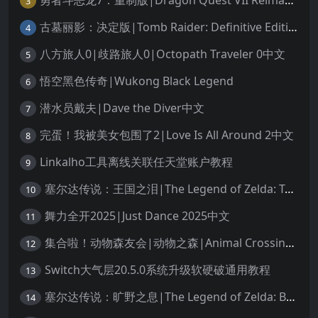
勇者斗恶龙7：重制版|Dragon Quest VII Reimagined中文
3
古墓丽影：决定版|Tomb Raider: Definitive Edition中文
4
八方旅人0|歧路旅人0|Octopath Traveler 0中文
5
悟空黑色传奇|Wukong Black Legend
6
潜水员戴夫|Dave the Diver中文
7
完蛋！我被美女包围了2|Love Is All Around 2中文
8
Linkalho工具离线关联任天堂账户教程
9
塞尔达传说：王国之泪|The Legend of Zelda: Tears of the Kingdom中文
10
舞力全开2025|Just Dance 2025中文
11
集合啦！动物森友会|动物之森|Animal Crossing: New Horizons中文
12
Switch大气层20.5.0系统升级软硬破通用教程
13
塞尔达传说：旷野之息|The Legend of Zelda: Breath of the Wild中文
14