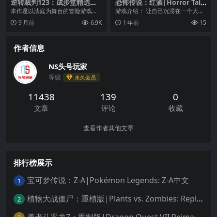
逆转裁判123：成步堂精选集|
恐怖传说：红酒|Horror Tale
Phoenix Wright: Ace Attor
s: The Wine中文
本作是以法庭为舞台的冒险游戏。
游戏介绍： 让自己沉浸在一个大流
ney Trilogy中文
玩家将扮演律师“成步堂龙一”，为证
行病后的小岛上，面对你最害怕的
9 月前
6.9K
1 年前
15
明委托人的清白而...
事情！探索一个巨大...
作者信息
NS头号玩家
等级
永久会员
11438
139
0
文章
评论
收藏
查看作者其他文章
排行榜展示
宝可梦传说：Z-A|Pokémon Legends: Z-A中文
1
植物大战僵尸：重植版|Plants vs. Zombies: Replanted中文
2