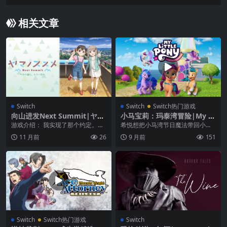
e Plus R中文
相关文章
Switch
Switch
Switch热门游戏
向山进发Next Summit|ヤマ
小马宝莉：玛泰湾冒险|My Li
ノススメ Next Summit
ttle Pony: A Maretime Bay
游戏介绍： 我实现了那个约定。今
希悦想把小马湾节日魔法带回小马
Adventure
后，我会变成什么样呢……？ 实现
利亚，但某只小马试图破坏她的计
11 月前
26
9 月前
151
了约定的山·谷川...
划！通过上演时装表演...
Switch
Switch热门游戏
Switch