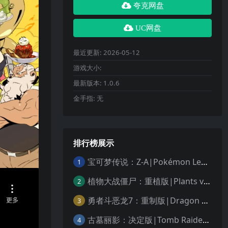
夸克网盘
UC网盘
最近更新:
2026-05-12
游戏大小:
最新版本:
1.0.6
金手指:
无
排行榜展示
宝可梦传说：Z-A|Pokémon Legends: Z-A中文
1
植物大战僵尸：重植版|Plants vs. Zombies: Replanted中文
2
勇者斗恶龙7：重制版|Dragon Quest VII Reimagined中文
3
古墓丽影：决定版|Tomb Raider: Definitive Edition中文
4