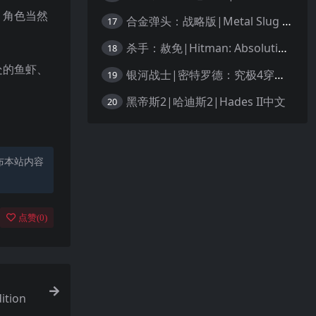
。角色当然
合金弹头：战略版|Metal Slug Tactics中文
17
杀手：赦免|Hitman: Absolution汉化
18
处的鱼虾、
银河战士|密特罗德：究极4穿越未知|Metroid Prime 4: Beyond中文
19
黑帝斯2|哈迪斯2|Hades II中文
20
布本站内容
点赞(
0
)
ition