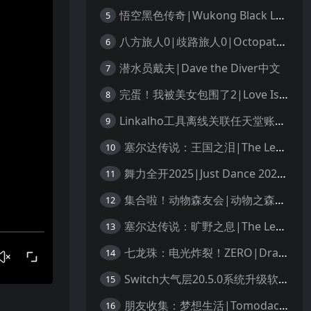
悟空黑色传奇|Wukong Black Legend
5
八方旅人0|歧路旅人0|Octopath Traveler 0中文
6
潜水员戴夫|Dave the Diver中文
7
完蛋！我被美女包围了2|Love Is All Around 2中文
8
Linkalho工具离线关联任天堂账户教程
9
塞尔达传说：王国之泪|The Legend of Zelda: Tears of the Kingdom中文
10
舞力全开2025|Just Dance 2025中文
11
集合啦！动物森友会|动物之森|Animal Crossing: New Horizons中文
12
塞尔达传说：旷野之息|The Legend of Zelda: Breath of the Wild中文
13
七龙珠：电光炸裂！ZERO|Dragon Ball: Sparking! Zero中文
14
Switch大气层20.5.0系统升级软硬破通用教程
15
朋友收集：梦想生活|Tomodachi Life: Living the Dream中文
16