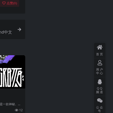
点赞(
0
)
and中文
首页
用户
中心
QQ
频道
o》是一款神秘、以
公众
一位占卜师，可
12
号