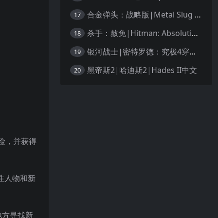
合金弹头：战略版|Metal Slug Tactics中文
17
杀手：赦免|Hitman: Absolution汉化
18
银河战士|密特罗德：究极4穿越未知|Metroid Prime 4: Beyond中文
19
黑帝斯2|哈迪斯2|Hades II中文
20
新的冒险，并获得
志性人物和新
地方寻找新