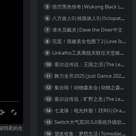
悟空黑色传奇|Wukong Black Legend
5
八方旅人0|歧路旅人0|Octopath Traveler 0中文
6
潜水员戴夫|Dave the Diver中文
7
完蛋！我被美女包围了2|Love Is All Around 2中文
8
Linkalho工具离线关联任天堂账户教程
9
塞尔达传说：王国之泪|The Legend of Zelda: Tears of the Kingdom中文
10
舞力全开2025|Just Dance 2025中文
11
集合啦！动物森友会|动物之森|Animal Crossing: New Horizons中文
12
塞尔达传说：旷野之息|The Legend of Zelda: Breath of the Wild中文
13
七龙珠：电光炸裂！ZERO|Dragon Ball: Sparking! Zero中文
14
Switch大气层20.5.0系统升级软硬破通用教程
15
超级明星的生
朋友收集：梦想生活|Tomodachi Life: Living the Dream中文
16