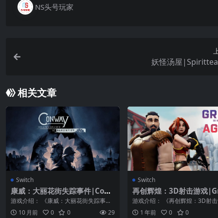
NS头号玩家
妖怪汤屋|Spiritt
相关文章
Switch
Switch
康威：大丽花街失踪事件|Con
再创辉煌：3D射击游戏|Gr
way: Disappearance At Dahl
Again: 3D Shooter
游戏介绍： 《康威：大丽花街失踪事
游戏介绍： 《再创辉煌：3D射
ia View中文
件》是一部扣人心弦的观察性惊悚游
与僵尸战斗，清除混乱，成为英
10 月前
0
0
29
1 年前
0
0
戏，故事发生在...
《再创辉...