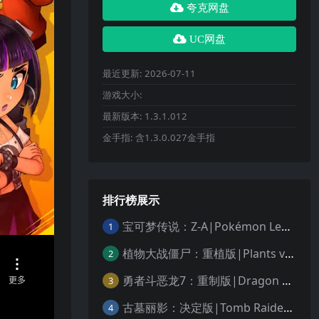
夸克网盘
UC网盘
最近更新:
2026-07-11
游戏大小:
最新版本:
1.3.1.012
金手指:
含1.3.0.027金手指
排行榜展示
宝可梦传说：Z-A|Pokémon Legends: Z-A中文
1
植物大战僵尸：重植版|Plants vs. Zombies: Replanted中文
2
勇者斗恶龙7：重制版|Dragon Quest VII Reimagined中文
3
古墓丽影：决定版|Tomb Raider: Definitive Edition中文
4