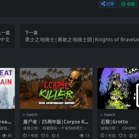
分享
收藏
上一篇
下一篇
ea中文
勇士之地骑士|勇敢之地骑士团|Knights of Bravel
Switch
Switch
eat
屠尸者：25周年版|Corpse Kill
石窟|Grotto
er: 25th Anniversary Editio
击游戏》
游戏介绍： 你被困在一个未知的死亡之
游戏介绍： 《Grott
n
雄！
岛上，被巫毒教的毒药毒死了。一个疯
叙事为主的游戏。你是
45
1 年前
0
0
13
1 年前
0
0
狂的科学家...
以和...