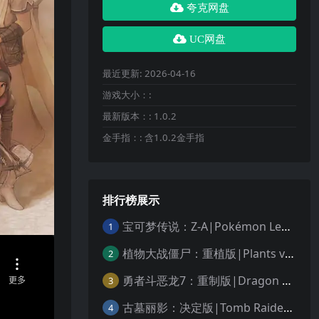
夸克网盘
UC网盘
最近更新:
2026-04-16
游戏大小：:
最新版本：:
1.0.2
金手指：:
含1.0.2金手指
排行榜展示
宝可梦传说：Z-A|Pokémon Legends: Z-A中文
1
植物大战僵尸：重植版|Plants vs. Zombies: Replanted中文
2
勇者斗恶龙7：重制版|Dragon Quest VII Reimagined中文
3
古墓丽影：决定版|Tomb Raider: Definitive Edition中文
4