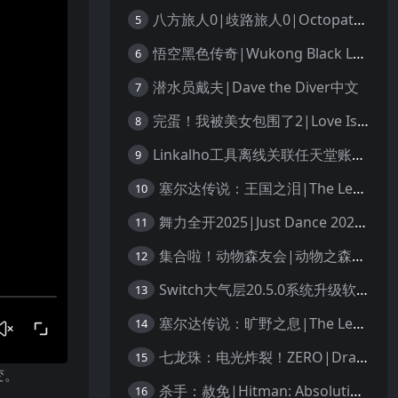
八方旅人0|歧路旅人0|Octopath Traveler 0中文
5
悟空黑色传奇|Wukong Black Legend
6
潜水员戴夫|Dave the Diver中文
7
完蛋！我被美女包围了2|Love Is All Around 2中文
8
Linkalho工具离线关联任天堂账户教程
9
塞尔达传说：王国之泪|The Legend of Zelda: Tears of the Kingdom中文
10
舞力全开2025|Just Dance 2025中文
11
集合啦！动物森友会|动物之森|Animal Crossing: New Horizons中文
12
Switch大气层20.5.0系统升级软硬破通用教程
13
塞尔达传说：旷野之息|The Legend of Zelda: Breath of the Wild中文
14
七龙珠：电光炸裂！ZERO|Dragon Ball: Sparking! Zero中文
15
变。
杀手：赦免|Hitman: Absolution汉化
16