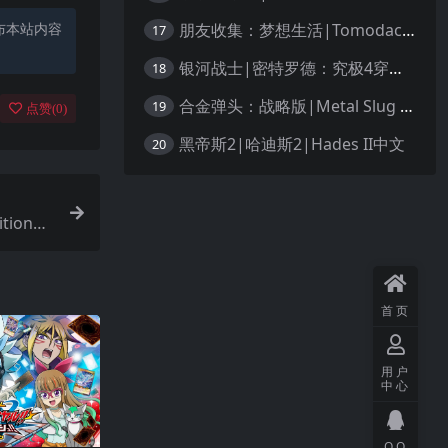
朋友收集：梦想生活|Tomodachi Life: Living the Dream中文
布本站内容
17
银河战士|密特罗德：究极4穿越未知|Metroid Prime 4: Beyond中文
18
合金弹头：战略版|Metal Slug Tactics中文
19
点赞(
0
)
黑帝斯2|哈迪斯2|Hades II中文
20
ition汉
首页
用户
中心
QQ