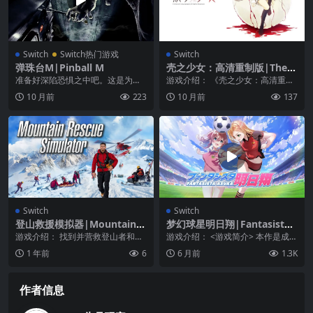
Switch
Switch热门游戏
Switch
弹珠台M|Pinball M
壳之少女：高清重制版|The S
hell Part I: Inferno中文
准备好深陷恐惧之中吧。这是为勇
游戏介绍： 《壳之少女：高清重制
敢的玩家准备的全新恐怖弹球平
版》由 Innocent Grey 开发的悬疑
10 月前
223
10 月前
137
台。挑战有史以来最阴森...
冒...
Switch
Switch
登山救援模拟器|Mountain R
梦幻球星明日翔|Fantasista
escue Simulator
Asuka中文
游戏介绍： 找到并营救登山者和滑
游戏介绍： <游戏简介> 本作是成为
雪者！ 美丽的面具后面隐藏着重重
“女子足球队”的教练，指挥个性丰...
1 年前
6
6 月前
1.3K
危险，大自然引诱...
作者信息