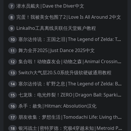
潜水员戴夫|Dave the Diver中文
7
完蛋！我被美女包围了2|Love Is All Around 2中文
8
Linkalho工具离线关联任天堂账户教程
9
塞尔达传说：王国之泪|The Legend of Zelda: Tears of the Kingdom中文
10
舞力全开2025|Just Dance 2025中文
11
集合啦！动物森友会|动物之森|Animal Crossing: New Horizons中文
12
Switch大气层20.5.0系统升级软硬破通用教程
13
塞尔达传说：旷野之息|The Legend of Zelda: Breath of the Wild中文
14
七龙珠：电光炸裂！ZERO|Dragon Ball: Sparking! Zero中文
15
杀手：赦免|Hitman: Absolution汉化
16
朋友收集：梦想生活|Tomodachi Life: Living the Dream中文
17
银河战士|密特罗德：究极4穿越未知|Metroid Prime 4: Beyond中文
18