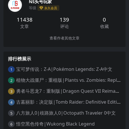
NS头号玩家
等级
永久会员
11438
139
0
文章
评论
收藏
查看作者其他文章
排行榜展示
宝可梦传说：Z-A|Pokémon Legends: Z-A中文
1
植物大战僵尸：重植版|Plants vs. Zombies: Replanted中文
2
勇者斗恶龙7：重制版|Dragon Quest VII Reimagined中文
3
古墓丽影：决定版|Tomb Raider: Definitive Edition中文
4
八方旅人0|歧路旅人0|Octopath Traveler 0中文
5
悟空黑色传奇|Wukong Black Legend
6