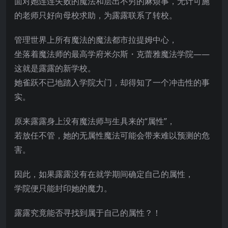
面对她连连失败的魔法和层出不穷的麻烦事，无计可施
的老师只好向母校求助，为露露联系了转校。
管理世界上所有魔法的魔法都市拉提姆中心，
坐落着魔法师的最高学府米尔斯・克蕾雅魔法学院——
这就是露露的新学校。
她雀跃不已地踏入学院大门，却得知了一个冲击性的事
实。
原来露露身上没有魔法师与生具来的“属性”，
若放任不管
，她的无属性魔法可能会带来难以预测的危
害。
因此，如果露露没有在就学期间确定自己的属性，
学院便只能封印她的魔力。
露露究竟能否寻找到属于自己的属性？！