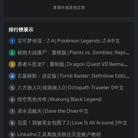
查看作者其他文章
排行榜展示
宝可梦传说：Z-A|Pokémon Legends: Z-A中文
1
植物大战僵尸：重植版|Plants vs. Zombies: Replanted中文
2
勇者斗恶龙7：重制版|Dragon Quest VII Reimagined中文
3
古墓丽影：决定版|Tomb Raider: Definitive Edition中文
4
八方旅人0|歧路旅人0|Octopath Traveler 0中文
5
悟空黑色传奇|Wukong Black Legend
6
潜水员戴夫|Dave the Diver中文
7
完蛋！我被美女包围了2|Love Is All Around 2中文
8
Linkalho工具离线关联任天堂账户教程
9