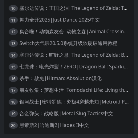
塞尔达传说：王国之泪|The Legend of Zelda: Tears of the Kingdom中文
10
舞力全开2025|Just Dance 2025中文
11
集合啦！动物森友会|动物之森|Animal Crossing: New Horizons中文
12
Switch大气层20.5.0系统升级软硬破通用教程
13
塞尔达传说：旷野之息|The Legend of Zelda: Breath of the Wild中文
14
七龙珠：电光炸裂！ZERO|Dragon Ball: Sparking! Zero中文
15
杀手：赦免|Hitman: Absolution汉化
16
朋友收集：梦想生活|Tomodachi Life: Living the Dream中文
17
银河战士|密特罗德：究极4穿越未知|Metroid Prime 4: Beyond中文
18
合金弹头：战略版|Metal Slug Tactics中文
19
黑帝斯2|哈迪斯2|Hades II中文
20