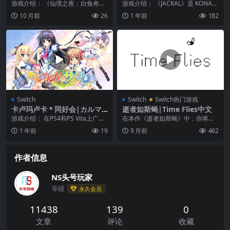
derland Nights: White Rab
e Archives: Jackal
游戏介绍： 《仙境之夜：白兔奇幻
游戏介绍： 《JACKAL》是 KONAM
bit’s Diary
记》是一个以日程安排为核心的视
I 于 1986 年发行的动作游戏。 ...
10 月前
26
1 年前
182
觉小说游戏。故事发...
Switch
Switch
Switch热门游戏
卡卢玛卢卡＊同好会|カルマ
逝者如斯蝇|Time Flies中文
ルカ＊サークル
游戏介绍： 在PS4和PS Vita上广受
在本作《逝者如斯蝇》中，你将化
好评的恋爱冒险游戏《卡卢玛卢卡
身一只小小的飞蝇——蝇儿的生命
1 年前
19
9 月前
462
＊同好会...
很短，但它的遗愿清单...
作者信息
NS头号玩家
等级
永久会员
11438
139
0
文章
评论
收藏