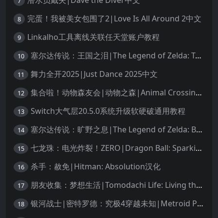
潜水员戴夫|Dave the Diver中文
7
完蛋！我被美女包围了2|Love Is All Around 2中文
8
Linkalho工具离线关联任天堂账户教程
9
塞尔达传说：王国之泪|The Legend of Zelda: Tears of the Kingdom中文
10
舞力全开2025|Just Dance 2025中文
11
集合啦！动物森友会|动物之森|Animal Crossing: New Horizons中文
12
Switch大气层20.5.0系统升级软硬破通用教程
13
塞尔达传说：旷野之息|The Legend of Zelda: Breath of the Wild中文
14
七龙珠：电光炸裂！ZERO|Dragon Ball: Sparking! Zero中文
15
杀手：赦免|Hitman: Absolution汉化
16
朋友收集：梦想生活|Tomodachi Life: Living the Dream中文
17
银河战士|密特罗德：究极4穿越未知|Metroid Prime 4: Beyond中文
18