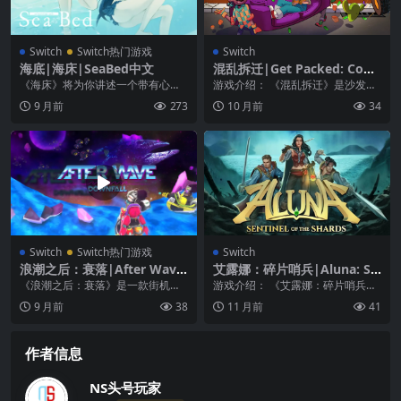
Switch
Switch热门游戏
Switch
海底|海床|SeaBed中文
混乱拆迁|Get Packed: Couc
h Chaos中文
《海床》将为你讲述一个带有心理
游戏介绍： 《混乱拆迁》是沙发合
学要素且扣人心弦的悬疑故事——
作移除游戏的扩展版，充满灾难和
9 月前
273
10 月前
34
现在就潜入大海的最深...
基于物理的大屠杀，...
Switch
Switch热门游戏
Switch
浪潮之后：衰落|After Wave:
艾露娜：碎片哨兵|Aluna: Se
Downfall
ntinel of the Shards
《浪潮之后：衰落》是一款街机射
游戏介绍： 《艾露娜：碎片哨兵》
击游戏，玩家在其中与怪物作战，
16 世纪 – 一个未知的危险困扰着这
9 月前
38
11 月前
41
驾驶酷炫的战舰完成各...
片土地。你...
作者信息
NS头号玩家