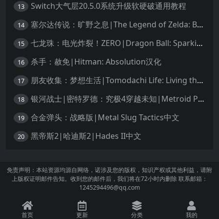
Switch大气层20.5.0系统升级软硬破通用教程
13
塞尔达传说：旷野之息|The Legend of Zelda: Breath of the Wild中文
14
七龙珠：电光炸裂！ZERO|Dragon Ball: Sparking! Zero中文
15
杀手：赦免|Hitman: Absolution汉化
16
朋友收集：梦想生活|Tomodachi Life: Living the Dream中文
17
银河战士|密特罗德：究极4穿越未知|Metroid Prime 4: Beyond中文
18
合金弹头：战略版|Metal Slug Tactics中文
19
黑帝斯2|哈迪斯2|Hades II中文
20
免责声明：本站资源均源自网络，诺涉及您的版权，知识产权或其他利益，请附
上版权证明邮件告知。收到您的邮件后，我们将在72小时内删除 联系邮箱：
1245294496@qq.com
首页
更新
分类
我的