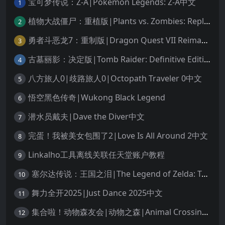
宝可梦传说：Z-A|Pokémon Legends: Z-A中文
1
植物大战僵尸：重植版|Plants vs. Zombies: Replanted中文
2
勇者斗恶龙7：重制版|Dragon Quest VII Reimagined中文
3
古墓丽影：决定版|Tomb Raider: Definitive Edition中文
4
八方旅人0|歧路旅人0|Octopath Traveler 0中文
5
悟空黑色传奇|Wukong Black Legend
6
潜水员戴夫|Dave the Diver中文
7
完蛋！我被美女包围了2|Love Is All Around 2中文
8
Linkalho工具离线关联任天堂账户教程
9
塞尔达传说：王国之泪|The Legend of Zelda: Tears of the Kingdom中文
10
舞力全开2025|Just Dance 2025中文
11
集合啦！动物森友会|动物之森|Animal Crossing: New Horizons中文
12