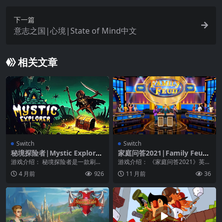
下一篇
意志之国|心境|State of Mind中文
相关文章
Switch
Switch
秘境探险者|Mystic Explorer
家庭问答2021|Family Feud
中文
2021
游戏介绍： 秘境探险者是一款刷宝
游戏介绍： 《家庭问答2021》英文
类 rogue 游戏。玩家将扮演寻找宝
版。这是一款真人秀猜谜游戏，改
4 月前
926
11 月前
36
物的猎人在...
编自经典的真人...