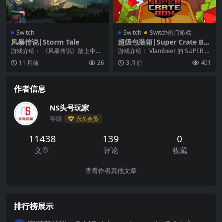
Switch
Switch
Switch热门游戏
风暴传说|Storm Tale
超级包装箱|Super Crate Bo
x
游戏介绍： 《风暴传说》踏上中世
游戏介绍： Vlambeer 的 SUPER C
纪史诗般的冒险之旅。帮助Annabe
RATE BOX 即将带来黄金街...
11 月前
26
3 月前
401
lle和Er...
作者信息
NS头号玩家
等级
永久会员
11438
139
0
文章
评论
收藏
查看作者其他文章
排行榜展示