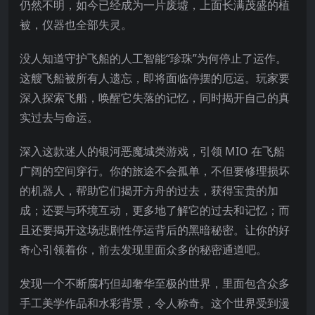
仍然不明，如今已经成为一片废墟，上面长满茂盛的植
被，仪器也全部失灵。
没人知道守护飞船的人工智能“珍珠”为何停止了运作。
这艘飞船被所有人遗忘，即将面临停摆的厄运。玩家要
深入探索飞船，唤醒它失落的记忆，同时揭开自己的真
实过去与命运。
深入这款迷人的银河恶魔城类游戏，引领 MIO 在飞船
广阔的空间穿行。你的旅途不会孤单，不但要修理损坏
的机器人，帮助它们揭开方舟的过去，获得宝贵的加
成；还
要与环境互动，更多地了解它的过去和记忆；而
且还要揭开这场悲剧性停运背后的黑暗秘密。让你的好
奇心引领着你，前去发现里面众多的秘密通道吧。
发现一个不断腐朽但却奢华至极的世界，里面包含众多
手工美学作品和水彩背景，令人称奇。这个世界受到漫