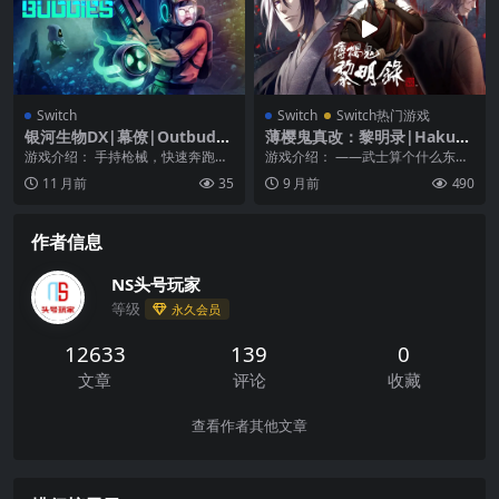
Switch
Switch
Switch热门游戏
银河生物DX|幕僚|Outbuddi
薄樱鬼真改：黎明录|Hakuo
es DX中文
ki Shinkai: Reimeiroku中文
游戏介绍： 手持枪械，快速奔跑。
游戏介绍： ——武士算个什么东
在这样一场有关上古众神，奇异生
西？ 母亲病逝后，龙之介失去了支
11 月前
35
9 月前
490
物以及失落世界遗迹...
撑自己活下去的理由...
作者信息
NS头号玩家
等级
永久会员
12633
139
0
文章
评论
收藏
查看作者其他文章