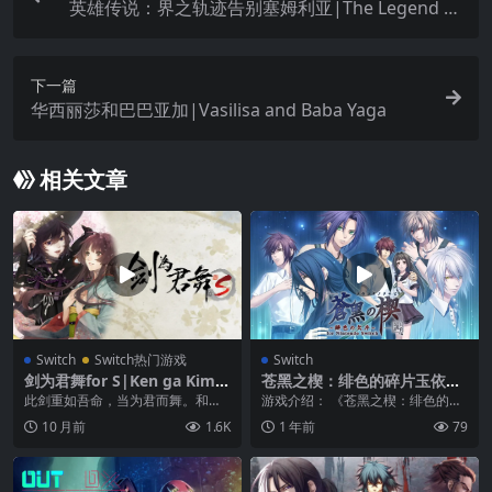
英雄传说：界之轨迹告别塞姆利亚|The Legend of
Heroes: Trails Beyond the Horizon汉化
下一篇
华西丽莎和巴巴亚加|Vasilisa and Baba Yaga
相关文章
Switch
Switch热门游戏
Switch
剑为君舞for S|Ken ga Kimi f
苍黑之楔：绯色的碎片玉依姫
or S中文
奇谭|蒼黒の楔 ～緋色の欠片
此剑重如吾命，当为君而舞。和风
游戏介绍： 《苍黑之楔：绯色的碎
玉依姫奇譚～
传奇文字冒险游戏“剑为君舞”终于在
片玉依姫奇谭》映出两个世界的镜
10 月前
1.6K
1 年前
79
Nintend...
子 将两人连接起来...