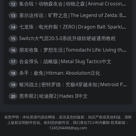
集合啦！动物森友会|动物之森|Animal Crossing: New Horizons中文
12
塞尔达传说：旷野之息|The Legend of Zelda: Breath of the Wild中文
13
七龙珠：电光炸裂！ZERO|Dragon Ball: Sparking! Zero中文
14
Switch大气层20.5.0系统升级软硬破通用教程
15
朋友收集：梦想生活|Tomodachi Life: Living the Dream中文
16
合金弹头：战略版|Metal Slug Tactics中文
17
杀手：赦免|Hitman: Absolution汉化
18
银河战士|密特罗德：究极4穿越未知|Metroid Prime 4: Beyond中文
19
黑帝斯2|哈迪斯2|Hades II中文
20
免责声明：本站资源均源自网络，诺涉及您的版权，知识产权或其他利益，请附
上版权证明邮件告知。收到您的邮件后，我们将在72小时内删除 联系邮箱：
1245294496@qq.com