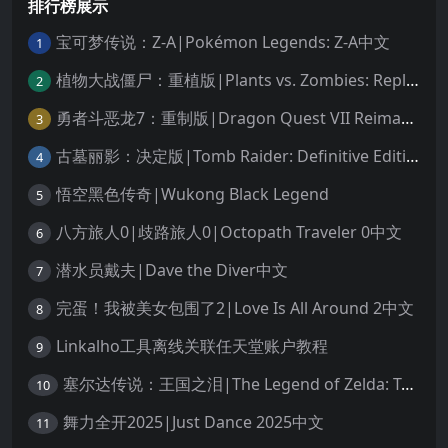
排行榜展示
宝可梦传说：Z-A|Pokémon Legends: Z-A中文
1
植物大战僵尸：重植版|Plants vs. Zombies: Replanted中文
2
勇者斗恶龙7：重制版|Dragon Quest VII Reimagined中文
3
古墓丽影：决定版|Tomb Raider: Definitive Edition中文
4
悟空黑色传奇|Wukong Black Legend
5
八方旅人0|歧路旅人0|Octopath Traveler 0中文
6
潜水员戴夫|Dave the Diver中文
7
完蛋！我被美女包围了2|Love Is All Around 2中文
8
Linkalho工具离线关联任天堂账户教程
9
塞尔达传说：王国之泪|The Legend of Zelda: Tears of the Kingdom中文
10
舞力全开2025|Just Dance 2025中文
11