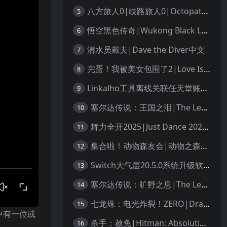
八方旅人0|歧路旅人0|Octopath Traveler 0中文
5
悟空黑色传奇|Wukong Black Legend
6
潜水员戴夫|Dave the Diver中文
7
完蛋！我被美女包围了2|Love Is All Around 2中文
8
Linkalho工具离线关联任天堂账户教程
9
塞尔达传说：王国之泪|The Legend of Zelda: Tears of the Kingdom中文
10
舞力全开2025|Just Dance 2025中文
11
集合啦！动物森友会|动物之森|Animal Crossing: New Horizons中文
12
Switch大气层20.5.0系统升级软硬破通用教程
13
塞尔达传说：旷野之息|The Legend of Zelda: Breath of the Wild中文
14
七龙珠：电光炸裂！ZERO|Dragon Ball: Sparking! Zero中文
15
中有一位或
杀手：赦免|Hitman: Absolution汉化
16