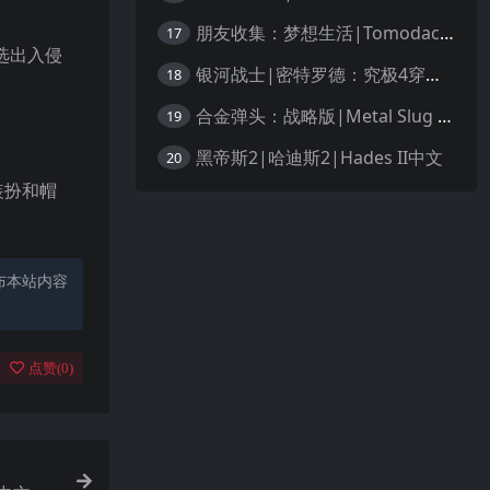
朋友收集：梦想生活|Tomodachi Life: Living the Dream中文
17
选出入侵
银河战士|密特罗德：究极4穿越未知|Metroid Prime 4: Beyond中文
18
合金弹头：战略版|Metal Slug Tactics中文
19
黑帝斯2|哈迪斯2|Hades II中文
20
装扮和帽
布本站内容
点赞(
0
)