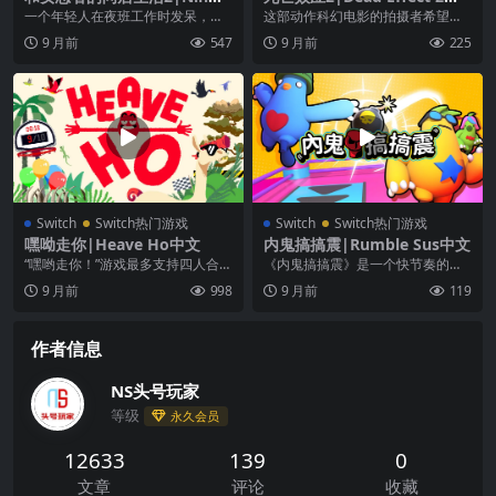
nDays 2中文
化
一个年轻人在夜班工作时发呆，一
这部动作科幻电影的拍摄者希望通
个女孩进来买肉包子。 她旁边似乎
过流畅的图形、丰富的叙事和 RPG
9 月前
547
9 月前
225
是她男友，他们买完...
元素，将第一人称...
Switch
Switch热门游戏
Switch
Switch热门游戏
嘿呦走你|Heave Ho中文
内鬼搞搞震|Rumble Sus中文
“嘿哟走你！”游戏最多支持四人合
《内鬼搞搞震》是一个快节奏的社
作。游戏目的很简单——不要摔死
交推理聚会游戏。玩家在游戏开始
9 月前
998
9 月前
119
就好！玩家们只能依...
时可以通过手柄是否振...
作者信息
NS头号玩家
等级
永久会员
12633
139
0
文章
评论
收藏