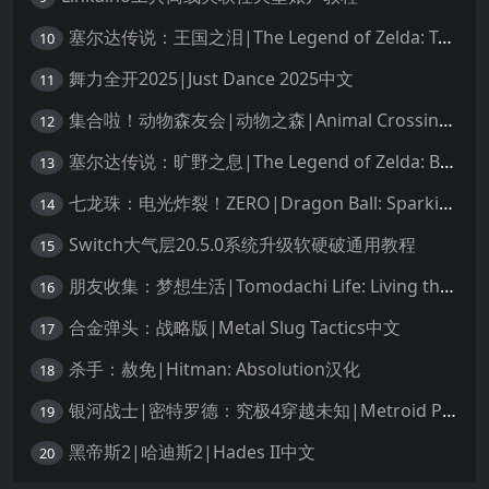
塞尔达传说：王国之泪|The Legend of Zelda: Tears of the Kingdom中文
10
舞力全开2025|Just Dance 2025中文
11
集合啦！动物森友会|动物之森|Animal Crossing: New Horizons中文
12
塞尔达传说：旷野之息|The Legend of Zelda: Breath of the Wild中文
13
七龙珠：电光炸裂！ZERO|Dragon Ball: Sparking! Zero中文
14
Switch大气层20.5.0系统升级软硬破通用教程
15
朋友收集：梦想生活|Tomodachi Life: Living the Dream中文
16
合金弹头：战略版|Metal Slug Tactics中文
17
杀手：赦免|Hitman: Absolution汉化
18
银河战士|密特罗德：究极4穿越未知|Metroid Prime 4: Beyond中文
19
黑帝斯2|哈迪斯2|Hades II中文
20