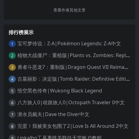
查看作者其他文章
排行榜展示
宝可梦传说：Z-A|Pokémon Legends: Z-A中文
1
植物大战僵尸：重植版|Plants vs. Zombies: Replanted中文
2
勇者斗恶龙7：重制版|Dragon Quest VII Reimagined中文
3
古墓丽影：决定版|Tomb Raider: Definitive Edition中文
4
悟空黑色传奇|Wukong Black Legend
5
八方旅人0|歧路旅人0|Octopath Traveler 0中文
6
潜水员戴夫|Dave the Diver中文
7
完蛋！我被美女包围了2|Love Is All Around 2中文
8
Linkalho工具离线关联任天堂账户教程
9