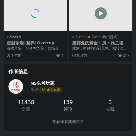
Switch
Switch
Switch热门游戏
超越顶端|越界|Overtop
露露亚的炼金工房：雅兰德的
炼金术士4|Atelier Lulua: Th
游戏介绍： Overtop 是一款结合了
此刻，时钟的指针又将开始转动―
e Scion of Arland中文
可爱卡通图形和硬核游戏玩法的平
― “这个世界”的未来，掌握在少女
1 年前
1
9 月前
217
台游戏。你...
手中。 始自“萝...
作者信息
NS头号玩家
等级
永久会员
11438
139
0
文章
评论
收藏
查看作者其他文章