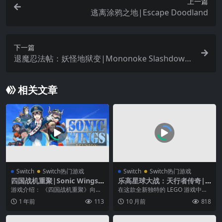
上一篇
逃离涂鸦之地|Escape Doodland
下一篇
退魔忍法帖：妖怪地狱变|Mononoke Slashdown
中文
相关文章
Switch
Switch热门游戏
Switch
Switch热门游戏
四国战机重聚|Sonic Wings
乐高星球大战：天行者传奇|L
Reunion中文
EGO Star Wars: The Skywal
游戏介绍： 《四国战机重聚》向着
在这款全新独特的 LEGO 游戏中，
ker Saga中文
新的音速空战。 令和的纵向滚动射
体验全九部《星际大战》传奇电
1 年前
113
10 月前
818
击游戏是完全新作...
影！体验充满乐趣...