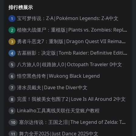
排行榜展示
宝可梦传说：Z-A|Pokémon Legends: Z-A中文
1
植物大战僵尸：重植版|Plants vs. Zombies: Replanted中文
2
勇者斗恶龙7：重制版|Dragon Quest VII Reimagined中文
3
古墓丽影：决定版|Tomb Raider: Definitive Edition中文
4
八方旅人0|歧路旅人0|Octopath Traveler 0中文
5
悟空黑色传奇|Wukong Black Legend
6
潜水员戴夫|Dave the Diver中文
7
完蛋！我被美女包围了2|Love Is All Around 2中文
8
Linkalho工具离线关联任天堂账户教程
9
塞尔达传说：王国之泪|The Legend of Zelda: Tears of the Kingdom中文
10
舞力全开2025|Just Dance 2025中文
11