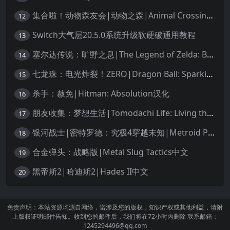
集合啦！动物森友会|动物之森|Animal Crossing: New Horizons中文
12
Switch大气层20.5.0系统升级软硬破通用教程
13
塞尔达传说：旷野之息|The Legend of Zelda: Breath of the Wild中文
14
七龙珠：电光炸裂！ZERO|Dragon Ball: Sparking! Zero中文
15
杀手：赦免|Hitman: Absolution汉化
16
朋友收集：梦想生活|Tomodachi Life: Living the Dream中文
17
银河战士|密特罗德：究极4穿越未知|Metroid Prime 4: Beyond中文
18
合金弹头：战略版|Metal Slug Tactics中文
19
黑帝斯2|哈迪斯2|Hades II中文
20
免责声明：本站资源均源自网络，诺涉及您的版权，知识产权或其他利益，请附
上版权证明邮件告知。收到您的邮件后，我们将在72小时内删除 联系邮箱：
1245294496@qq.com