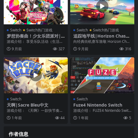
Switch
Switch热门游戏
Switch
Switch热门游戏
梦想协奏曲！少女乐团派对|B
追踪地平线|Horizon Chase
anG Dream! Girls Band Part
Turbo中文
游戏介绍： 享受乐队活动（生活）
向经典街机赛车致敬 Horizon Chas
y汉化
的冒险部分，可以享受角色们的日
e Turbo 是一款赛车游戏，灵感...
9 月前
327
9 月前
316
常生活和各种各样的...
Switch
Switch
天啊|Sacre Bleu中文
Fuze4 Nintendo Switch
游戏介绍： 《天啊》一款快节奏、
游戏介绍： FUZE4 Nintendo Switc
子弹时间动作平台游戏，具有速度
h是一款专为Nintendo...
1 年前
44
1 年前
5
奔跑和革命性的天赋...
作者信息