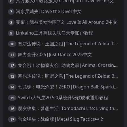
八方旅人0|歧路旅人0|Octopath Traveler 0中文
6
潜水员戴夫|Dave the Diver中文
7
完蛋！我被美女包围了2|Love Is All Around 2中文
8
Linkalho工具离线关联任天堂账户教程
9
塞尔达传说：王国之泪|The Legend of Zelda: Tears of the Kingdom中文
10
舞力全开2025|Just Dance 2025中文
11
集合啦！动物森友会|动物之森|Animal Crossing: New Horizons中文
12
塞尔达传说：旷野之息|The Legend of Zelda: Breath of the Wild中文
13
七龙珠：电光炸裂！ZERO|Dragon Ball: Sparking! Zero中文
14
Switch大气层20.5.0系统升级软硬破通用教程
15
朋友收集：梦想生活|Tomodachi Life: Living the Dream中文
16
合金弹头：战略版|Metal Slug Tactics中文
17