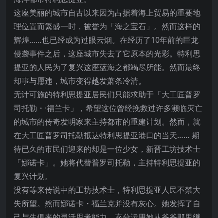
这座美丽的城市自古以来因为占据着海上贸易的重要地
理位置而繁盛一时，被誉为「海之宝石」。然而这样的
辉煌……也已经成为过眼云烟。在经历了10年前的巨龙
侵袭事件之后，这座城市失去了它原本的光彩。特利思
提亚的人民为了复兴这座蓝海之都竭尽所能。然而最终
却事与愿违，城市变得越发萧条冷清。
无计可施的特利思提亚居民们只
能求助于「大工匠普罗
司托勒・·福兰卡」，希望这位曾经挽救过许多濒临灭亡
的城市的传奇发明家来主持都市的重建计划。然而，就
在大工匠普罗司托勒抵达特利思提亚港口的当天…… 期
待已久的市民们迎来的却是一位少女，新晋工坊技术士
「娜诺卡」。她将代替普罗司托勒，主持特利思提亚的
复兴计划。
没有等来传说中的工坊技术士，特利思提亚人民不禁大
失所望。然而娜诺卡・福兰克并没有灰心。她发挥了自
己与生俱来的灵活思考能力，充分运用她从爷爷那里继