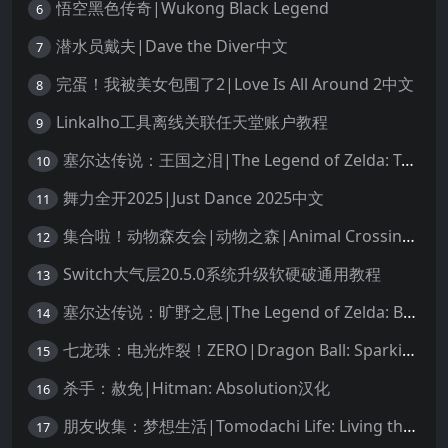
悟空黑色传奇|Wukong Black Legend
6
潜水员戴夫|Dave the Diver中文
7
完蛋！我被美女包围了2|Love Is All Around 2中文
8
Linkalho工具离线关联任天堂账户教程
9
塞尔达传说：王国之泪|The Legend of Zelda: Tears of the Kingdom中文
10
舞力全开2025|Just Dance 2025中文
11
集合啦！动物森友会|动物之森|Animal Crossing: New Horizons中文
12
Switch大气层20.5.0系统升级软硬破通用教程
13
塞尔达传说：旷野之息|The Legend of Zelda: Breath of the Wild中文
14
七龙珠：电光炸裂！ZERO|Dragon Ball: Sparking! Zero中文
15
杀手：赦免|Hitman: Absolution汉化
16
朋友收集：梦想生活|Tomodachi Life: Living the Dream中文
17