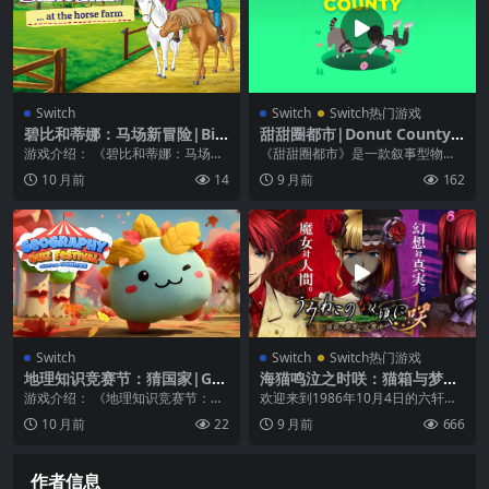
Switch
Switch
Switch热门游戏
碧比和蒂娜：马场新冒险|Bibi
甜甜圈都市|Donut County
& Tina: New Adventures wi
中文
游戏介绍： 《碧比和蒂娜：马场新
《甜甜圈都市》是一款叙事型物理
th Horses
冒险》一场猛烈的风暴袭击了马丁
解谜游戏。在游戏中，玩家将扮演
10 月前
14
9 月前
162
斯霍夫附近的地区。...
地上一个不断变大的地...
Switch
Switch
Switch热门游戏
地理知识竞赛节：猜国家|Ge
海猫鸣泣之时咲：猫箱与梦想
ography Quiz Festival: Gue
的交响曲|うみねこのなく頃
游戏介绍： 《地理知识竞赛节：猜
欢迎来到1986年10月4日的六轩岛
ss the Countries
に咲 ～猫箱と夢想の交響曲～
国家》欢迎来到地理测验节：猜国
您可以窥见右代宫家一年一度召开
10 月前
22
9 月前
666
家！通过回答您一路...
的亲属会议。...
作者信息