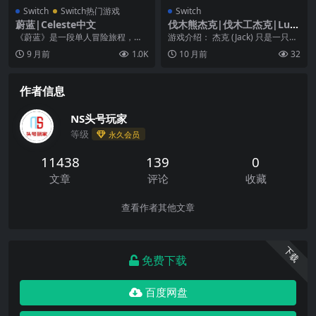
Switch
Switch热门游戏
Switch
蔚蓝|Celeste中文
伐木熊杰克|伐木工杰克|Lum
bearJack
《蔚蓝》是一段单人冒险旅程，由
游戏介绍： 杰克 (Jack) 只是一只普
像妈妈口吻一样的叙事推动，其中
普通通的熊，有一个简简单单的梦
9 月前
1.0K
10 月前
32
有魅力非凡的角色和关...
想：用自...
作者信息
NS头号玩家
等级
永久会员
11438
139
0
文章
评论
收藏
查看作者其他文章
下载
免费下载
百度网盘