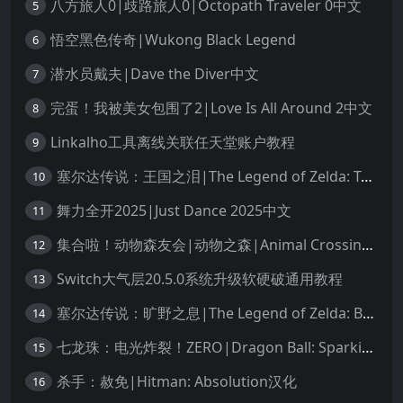
八方旅人0|歧路旅人0|Octopath Traveler 0中文
5
悟空黑色传奇|Wukong Black Legend
6
潜水员戴夫|Dave the Diver中文
7
完蛋！我被美女包围了2|Love Is All Around 2中文
8
Linkalho工具离线关联任天堂账户教程
9
塞尔达传说：王国之泪|The Legend of Zelda: Tears of the Kingdom中文
10
舞力全开2025|Just Dance 2025中文
11
集合啦！动物森友会|动物之森|Animal Crossing: New Horizons中文
12
Switch大气层20.5.0系统升级软硬破通用教程
13
塞尔达传说：旷野之息|The Legend of Zelda: Breath of the Wild中文
14
七龙珠：电光炸裂！ZERO|Dragon Ball: Sparking! Zero中文
15
杀手：赦免|Hitman: Absolution汉化
16