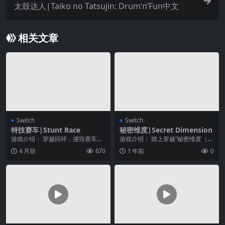
太鼓达人|Taiko no Tatsujin: Drum’n’Fun中文
相关文章
Switch
Switch
特技赛车|Stunt Race
秘密维度|Secret Dimension
游戏介绍： 穿越回环，撞毁赛车，
游戏介绍： 踏上穿越“秘密维度（秘
在城市上空完成疯狂特技！穿越回
密空间）”的旅程，这是一款能挑战
4 月前
670
1 年前
0
环，撞毁赛车，在城...
你极限的脑力激...