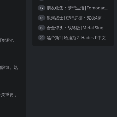
朋友收集：梦想生活|Tomodachi Life: Living the Dream中文
17
银河战士|密特罗德：究极4穿越未知|Metroid Prime 4: Beyond中文
18
合金弹头：战略版|Metal Slug Tactics中文
19
黑帝斯2|哈迪斯2|Hades II中文
20
到资源池
的
牌组。熟
至关重要，