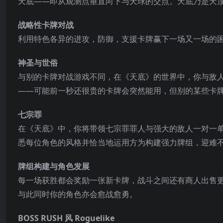
天底——即从观测点垂直向下与天球的交点。天底乃是天顶
战略性卡牌对战
利用特色各异的进攻，防御，支援卡牌赢下一场又一场的
神圣与世俗
与别的卡牌对战游戏不同，在《天底》的世界中，你与敌
——可能前一秒还很贵的卡牌会突然能用，但别的某些卡
七宗罪
在《天底》中，你将带领七宗罪罪人与强大的敌人一对一
悉每位角色的风格并恰当地运用方为构建强力牌组，迎难
牌组构建与角色发展
每一场获胜都会奖励一张新卡牌，战斗之间还有商人出售
与此同时你的角色亦会愈战愈勇。
BOSS RUSH 风 Roguelike