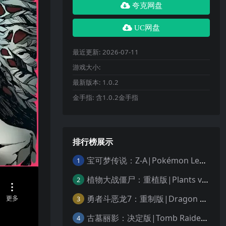
夸克网盘
UC网盘
最近更新:
2026-07-11
游戏大小:
最新版本:
1.0.2
金手指:
含1.0.2金手指
排行榜展示
宝可梦传说：Z-A|Pokémon Legends: Z-A中文
1
植物大战僵尸：重植版|Plants vs. Zombies: Replanted中文
2
勇者斗恶龙7：重制版|Dragon Quest VII Reimagined中文
3
古墓丽影：决定版|Tomb Raider: Definitive Edition中文
4