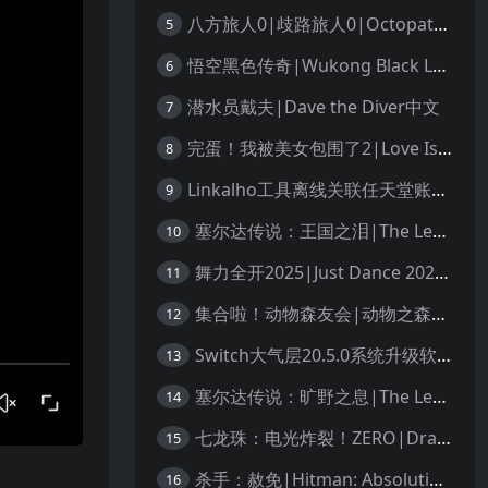
八方旅人0|歧路旅人0|Octopath Traveler 0中文
5
悟空黑色传奇|Wukong Black Legend
6
潜水员戴夫|Dave the Diver中文
7
完蛋！我被美女包围了2|Love Is All Around 2中文
8
Linkalho工具离线关联任天堂账户教程
9
塞尔达传说：王国之泪|The Legend of Zelda: Tears of the Kingdom中文
10
舞力全开2025|Just Dance 2025中文
11
集合啦！动物森友会|动物之森|Animal Crossing: New Horizons中文
12
Switch大气层20.5.0系统升级软硬破通用教程
13
塞尔达传说：旷野之息|The Legend of Zelda: Breath of the Wild中文
14
七龙珠：电光炸裂！ZERO|Dragon Ball: Sparking! Zero中文
15
杀手：赦免|Hitman: Absolution汉化
16