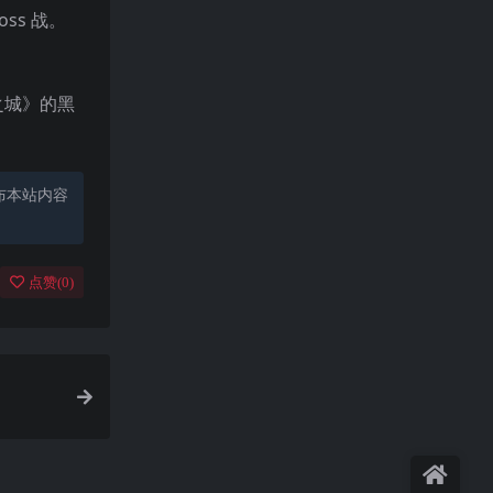
s 战。
之城》的黑
布本站内容
点赞(
0
)