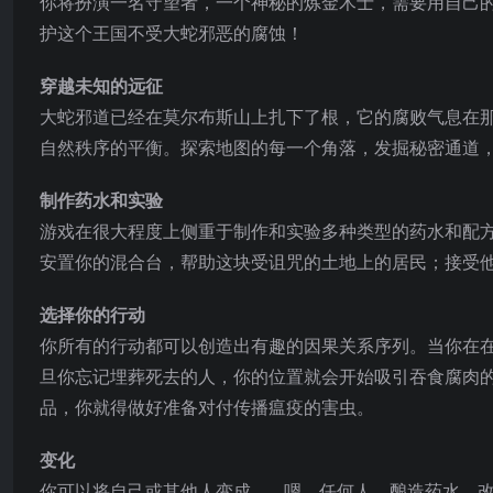
你将扮演一名守望者，一个神秘的炼金术士，需要用自己
护这个王国不受大蛇邪恶的腐蚀！
穿越未知的远征
大蛇邪道已经在莫尔布斯山上扎下了根，它的腐败气息在
自然秩序的平衡。探索地图的每一个角落，发掘秘密通道
制作药水和实验
游戏在很大程度上侧重于制作和实验多种类型的药水和配
安置你的混合台，帮助这块受诅咒的土地上的居民；接受
选择你的行动
你所有的行动都可以创造出有趣的因果关系序列。当你在
旦你忘记埋葬死去的人，你的位置就会开始吸引吞食腐肉
品，你就得做好准备对付传播瘟疫的害虫。
变化
你可以将自己或其他人变成…… 嗯，任何人。酿造药水，