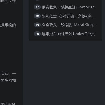
和调制，保
朋友收集：梦想生活|Tomodachi Life: Living the Dream中文
17
银河战士|密特罗德：究极4穿越未知|Metroid Prime 4: Beyond中文
18
合金弹头：战略版|Metal Slug Tactics中文
恢复事物的
19
黑帝斯2|哈迪斯2|Hades II中文
20
人为食。一
集太多的物
你来说无异