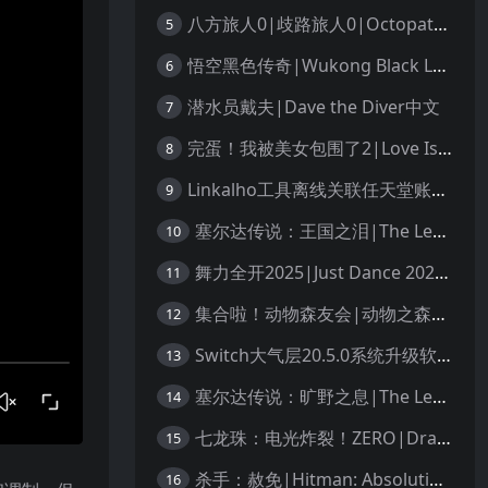
八方旅人0|歧路旅人0|Octopath Traveler 0中文
5
悟空黑色传奇|Wukong Black Legend
6
潜水员戴夫|Dave the Diver中文
7
完蛋！我被美女包围了2|Love Is All Around 2中文
8
Linkalho工具离线关联任天堂账户教程
9
塞尔达传说：王国之泪|The Legend of Zelda: Tears of the Kingdom中文
10
舞力全开2025|Just Dance 2025中文
11
集合啦！动物森友会|动物之森|Animal Crossing: New Horizons中文
12
Switch大气层20.5.0系统升级软硬破通用教程
13
塞尔达传说：旷野之息|The Legend of Zelda: Breath of the Wild中文
14
七龙珠：电光炸裂！ZERO|Dragon Ball: Sparking! Zero中文
15
杀手：赦免|Hitman: Absolution汉化
16