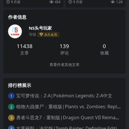
9 月前
434
9 月前
1.2K
s
仅...
作者信息
NS头号玩家
等级
永久会员
11438
139
0
文章
评论
收藏
查看作者其他文章
排行榜展示
宝可梦传说：Z-A|Pokémon Legends: Z-A中文
1
植物大战僵尸：重植版|Plants vs. Zombies: Replanted中文
2
勇者斗恶龙7：重制版|Dragon Quest VII Reimagined中文
3
古墓丽影：决定版|Tomb Raider: Definitive Edition中文
4