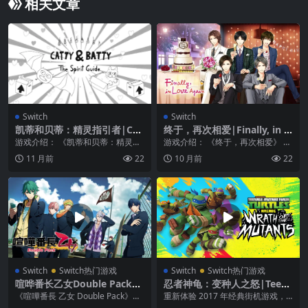
相关文章
Switch
Switch
凯蒂和贝蒂：精灵指引者|Cat
终于，再次相爱|Finally, in L
ty & Batty: The Spirit Guide
ove Again
游戏介绍： 《凯蒂和贝蒂：精灵指
游戏介绍： 《终于，再次相爱》 生
引者》是一款休闲沙发合作益智游
日快乐你的礼物？爱，十年来的第
11 月前
22
10 月前
22
戏，灵感来自旅鼠和...
一次！ 故事： ...
Switch
Switch热门游戏
Switch
Switch热门游戏
喧哗番长乙女Double Pack中
忍者神龟：变种人之怒|Teena
文
ge Mutant Ninja Turtles Ar
《喧嘩番長 乙女 Double Pack》是
重新体验 2017 年经典街机游戏，
cade: Wrath of the Mutant
一款2024年发布的乙女游戏。 不
新增 3 个关卡和 6 个额外的 Boss ...