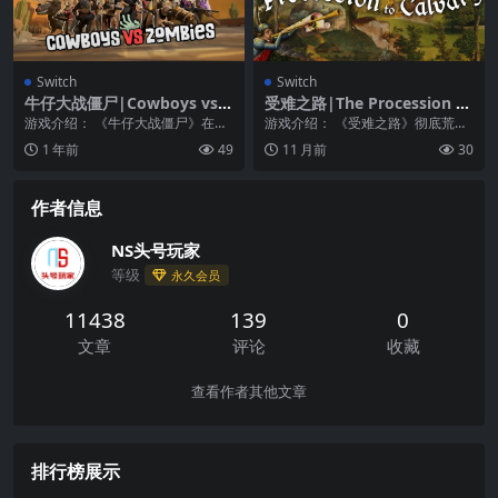
Switch
Switch
牛仔大战僵尸|Cowboys vs Z
受难之路|The Procession to
ombies
Calvary
游戏介绍： 《牛仔大战僵尸》在狂
游戏介绍： 《受难之路》彻底荒谬
野的西部为生存而战！ 在一个亡灵
的出轨 哈扎！圣战结束！你的压迫
1 年前
49
11 月前
30
已经占领了狂野西...
者已被消灭，上古...
作者信息
NS头号玩家
等级
永久会员
11438
139
0
文章
评论
收藏
查看作者其他文章
排行榜展示