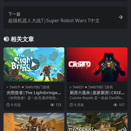
下一篇
超级机器人大战T|Super Robot Wars T中文
相关文章
Switch
Switch热门游戏
Switch
Switch热门游戏
光明使者|The Lightbringer
厨房大逃杀|皇家厨房|CRSE
中文
D: F.O.A.D.
《光明使者》是一款充满诗情画意
Cuisine Royale 是一款由 Darkflow
的冒险/解谜平台游戏，内含轻微的
Software 制作...
9 月前
133
9 月前
107
战斗元素。故事发生...