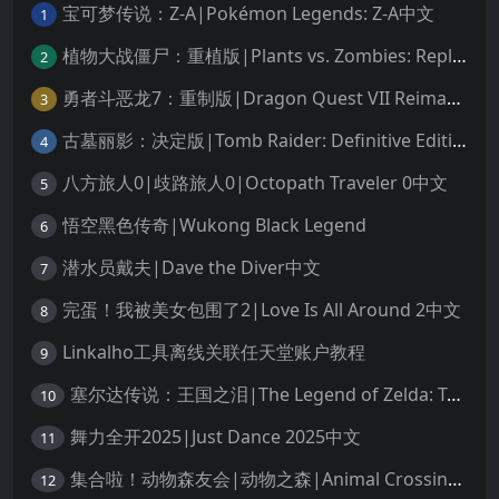
宝可梦传说：Z-A|Pokémon Legends: Z-A中文
1
植物大战僵尸：重植版|Plants vs. Zombies: Replanted中文
2
勇者斗恶龙7：重制版|Dragon Quest VII Reimagined中文
3
古墓丽影：决定版|Tomb Raider: Definitive Edition中文
4
八方旅人0|歧路旅人0|Octopath Traveler 0中文
5
悟空黑色传奇|Wukong Black Legend
6
潜水员戴夫|Dave the Diver中文
7
完蛋！我被美女包围了2|Love Is All Around 2中文
8
Linkalho工具离线关联任天堂账户教程
9
塞尔达传说：王国之泪|The Legend of Zelda: Tears of the Kingdom中文
10
舞力全开2025|Just Dance 2025中文
11
集合啦！动物森友会|动物之森|Animal Crossing: New Horizons中文
12