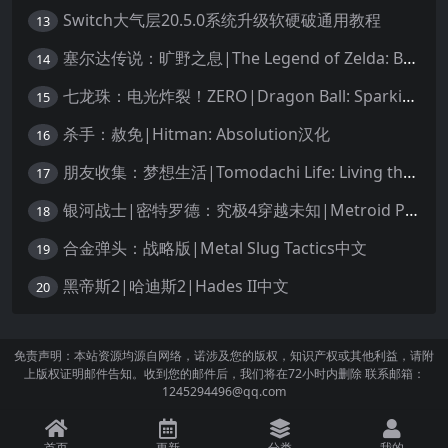
Switch大气层20.5.0系统升级软硬破通用教程
13
塞尔达传说：旷野之息|The Legend of Zelda: Breath of the Wild中文
14
七龙珠：电光炸裂！ZERO|Dragon Ball: Sparking! Zero中文
15
杀手：赦免|Hitman: Absolution汉化
16
朋友收集：梦想生活|Tomodachi Life: Living the Dream中文
17
银河战士|密特罗德：究极4穿越未知|Metroid Prime 4: Beyond中文
18
合金弹头：战略版|Metal Slug Tactics中文
19
黑帝斯2|哈迪斯2|Hades II中文
20
免责声明：本站资源均源自网络，诺涉及您的版权，知识产权或其他利益，请附
上版权证明邮件告知。收到您的邮件后，我们将在72小时内删除 联系邮箱：
1245294496@qq.com
首页
更新
分类
我的