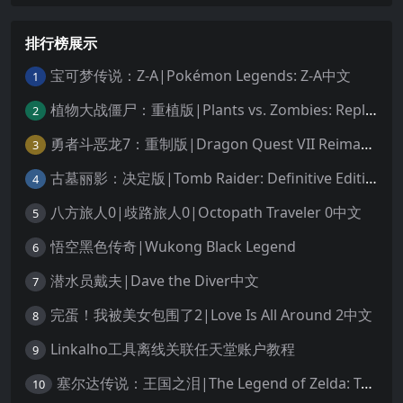
排行榜展示
宝可梦传说：Z-A|Pokémon Legends: Z-A中文
1
植物大战僵尸：重植版|Plants vs. Zombies: Replanted中文
2
勇者斗恶龙7：重制版|Dragon Quest VII Reimagined中文
3
古墓丽影：决定版|Tomb Raider: Definitive Edition中文
4
八方旅人0|歧路旅人0|Octopath Traveler 0中文
5
悟空黑色传奇|Wukong Black Legend
6
潜水员戴夫|Dave the Diver中文
7
完蛋！我被美女包围了2|Love Is All Around 2中文
8
Linkalho工具离线关联任天堂账户教程
9
塞尔达传说：王国之泪|The Legend of Zelda: Tears of the Kingdom中文
10