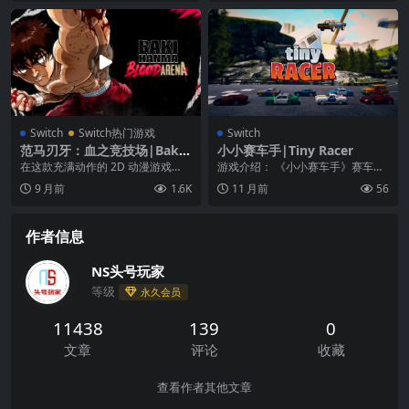
Switch
Switch热门游戏
Switch
范马刃牙：血之竞技场|Baki
小小赛车手|Tiny Racer
Hanma: Blood Arena中文
在这款充满动作的 2D 动漫游戏
游戏介绍： 《小小赛车手》赛车可
中，化身范马刃牙！施展爆炸性的
能很小，但比赛是很大的。选择你
9 月前
1.6K
11 月前
56
必杀技，伴随原创音...
的小轿车，踩下油门...
作者信息
NS头号玩家
等级
永久会员
11438
139
0
文章
评论
收藏
查看作者其他文章