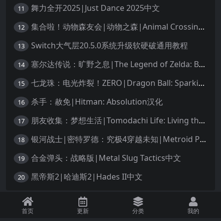
舞力全开2025|Just Dance 2025中文
11
集合啦！动物森友会|动物之森|Animal Crossing: New Horizons中文
12
Switch大气层20.5.0系统升级软硬破通用教程
13
塞尔达传说：旷野之息|The Legend of Zelda: Breath of the Wild中文
14
七龙珠：电光炸裂！ZERO|Dragon Ball: Sparking! Zero中文
15
杀手：赦免|Hitman: Absolution汉化
16
朋友收集：梦想生活|Tomodachi Life: Living the Dream中文
17
银河战士|密特罗德：究极4穿越未知|Metroid Prime 4: Beyond中文
18
合金弹头：战略版|Metal Slug Tactics中文
19
黑帝斯2|哈迪斯2|Hades II中文
20
免责声明：本站资源均源自网络，诺涉及您的版权，知识产权或其他利益，请附
首页
更新
分类
我的
上版权证明邮件告知。收到您的邮件后，我们将在72小时内删除 联系邮箱：