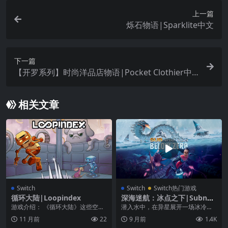
上一篇
烁石物语|Sparklite中文
下一篇
【开罗系列】时尚洋品店物语|Pocket Clothier中
文
相关文章
Switch
Switch
Switch热门游戏
循环大陆|Loopindex
深海迷航：冰点之下|Subnau
tica: Below Zero中文
游戏介绍： 《循环大陆》这些空间
潜入水中，在异星展开一场冰冷的
谜题会让你的机器人陷入困境！ 是
水下冒险。《冰点之下》背景设置
11 月前
22
9 月前
1.4K
时候探索 Loo...
于原作《深海迷航》一...