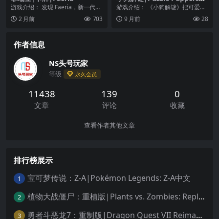
文
游戏介绍： 发现 Faeria，新一代的
游戏介绍： 《小狗解谜》把可爱的
卡牌游戏，最适合移动设备的 PC
小狗伸出来吃！看似简单的机制，
2 月前
703
9 月前
28
版卡牌...
逐渐复杂的谜题。 ...
作者信息
NS头号玩家
等级
永久会员
11438
139
0
文章
评论
收藏
查看作者其他文章
排行榜展示
宝可梦传说：Z-A|Pokémon Legends: Z-A中文
1
植物大战僵尸：重植版|Plants vs. Zombies: Replanted中文
2
勇者斗恶龙7：重制版|Dragon Quest VII Reimagined中文
3