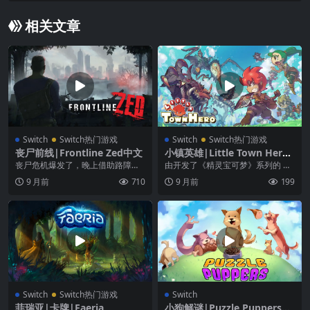
相关文章
Switch
Switch热门游戏
Switch
Switch热门游戏
丧尸前线|Frontline Zed中文
小镇英雄|Little Town Hero
中文
丧尸危机爆发了，晚上借助路障工
由开发了《精灵宝可梦》系列的 Ga
事抵御丧尸的进攻，白天收集武
me Freak 所推出的最新作品，故事
9 月前
710
9 月前
199
器，修复防御工事。生存...
讲述了...
Switch
Switch热门游戏
Switch
菲瑞亚|卡牌|Faeria
小狗解谜|Puzzle Puppers中