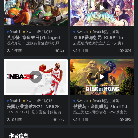
Switch
Switch热门游戏
Switch
Switch热门游戏
八爪怪|章鱼末日|Octogedd
KLAP爱与惩罚|KLAP!! for Ni
on
ntendo Switch中文
游戏介绍： 这款有着复古街机风格
志愿成为教师的主人公（人类）成
的动作策略游戏讲的是一只巨大章
为了妖怪学校的班导，为了让不成
1 年前
23
9 月前
334
鱼想要毁灭整个世界...
熟的年轻幽魔们能够前...
Switch
Switch热门游戏
Switch
Switch热门游戏
美国职业篮球2K21|NBA2K21
骷髅岛：金刚崛起|Skull Isla
中文
nd: Rise of Kong
《NBA 2K21》是享誉全球的畅销大
踏上为被头号掠食者 Gaw 杀害的父
作NBA 2K系列的最新作品，呈现了
母报仇的旅程，征服一波又一波的
8 月前
775
9 月前
395
业界领...
原始野兽并击败...
作者信息