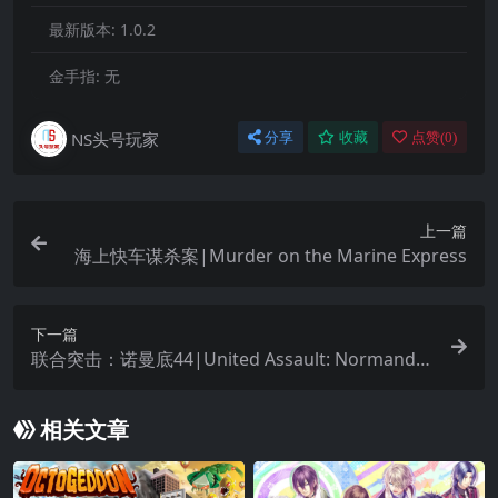
最新版本:
1.0.2
金手指:
无
NS头号玩家
分享
收藏
点赞(
0
)
上一篇
海上快车谋杀案|Murder on the Marine Express
下一篇
联合突击：诺曼底44|United Assault: Normandy
’44
相关文章