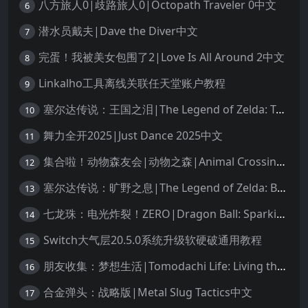
八方旅人0|歧路旅人0|Octopath Traveler 0中文
6
潜水员戴夫|Dave the Diver中文
7
完蛋！我被美女包围了2|Love Is All Around 2中文
8
Linkalho工具离线关联任天堂账户教程
9
塞尔达传说：王国之泪|The Legend of Zelda: Tears of the Kingdom中文
10
舞力全开2025|Just Dance 2025中文
11
集合啦！动物森友会|动物之森|Animal Crossing: New Horizons中文
12
塞尔达传说：旷野之息|The Legend of Zelda: Breath of the Wild中文
13
七龙珠：电光炸裂！ZERO|Dragon Ball: Sparking! Zero中文
14
Switch大气层20.5.0系统升级软硬破通用教程
15
朋友收集：梦想生活|Tomodachi Life: Living the Dream中文
16
合金弹头：战略版|Metal Slug Tactics中文
17