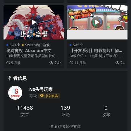
Switch
Switch热门游戏
Switch
绝对魔权|Absolum中文
【开罗系列】电影制片厂物
语|Silver Screen Story中文
由重新定义清版动作类型的梦幻团
游戏介绍： 《电影制片厂物语》电
队打造，完美融合顶级打斗动作与
影工作室管理模拟制作大片，享誉
9 月前
7.4K
11 月前
74
现代 Rogueli...
世界 成为电影制片...
作者信息
NS头号玩家
等级
永久会员
11438
139
0
文章
评论
收藏
查看作者其他文章