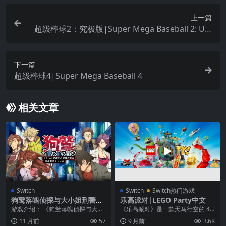
上一篇
超级棒球2：究极版|Super Mega Baseball 2: Ulti
mate Edition
下一篇
超级棒球4|Super Mega Baseball 4
相关文章
Switch
Switch
Switch热门游戏
狗鹫落魄侦探与大小姐刑警的
乐高派对|LEGO Party中文
池袋事件档案|Inuwashi: Ura
游戏介绍： 《狗鹫落魄侦探与大小
《乐高派对》是一款天马行空的 4
bure Tantei to Ojou
姐刑警的池袋事件档案》本作舞台
人派对游戏！ 在各种主题的搞怪挑
11 月前
57
9 月前
3.6K
设定在池袋，一名戴...
战区域与 60...