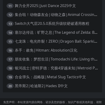
舞力全开2025|Just Dance 2025中文
11
集合啦！动物森友会|动物之森|Animal Crossing: New Horizons中文
12
Switch大气层20.5.0系统升级软硬破通用教程
13
塞尔达传说：旷野之息|The Legend of Zelda: Breath of the Wild中文
14
七龙珠：电光炸裂！ZERO|Dragon Ball: Sparking! Zero中文
15
杀手：赦免|Hitman: Absolution汉化
16
朋友收集：梦想生活|Tomodachi Life: Living the Dream中文
17
银河战士|密特罗德：究极4穿越未知|Metroid Prime 4: Beyond中文
18
合金弹头：战略版|Metal Slug Tactics中文
19
黑帝斯2|哈迪斯2|Hades II中文
20
免责声明：本站资源均源自网络，诺涉及您的版权，知识产权或其他利益，请附