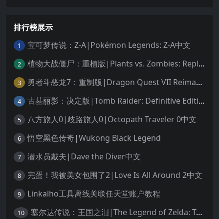
排行榜展示
宝可梦传说：Z-A|Pokémon Legends: Z-A中文
1
植物大战僵尸：重植版|Plants vs. Zombies: Replanted中文
2
勇者斗恶龙7：重制版|Dragon Quest VII Reimagined中文
3
古墓丽影：决定版|Tomb Raider: Definitive Edition中文
4
八方旅人0|歧路旅人0|Octopath Traveler 0中文
5
悟空黑色传奇|Wukong Black Legend
6
潜水员戴夫|Dave the Diver中文
7
完蛋！我被美女包围了2|Love Is All Around 2中文
8
Linkalho工具离线关联任天堂账户教程
9
塞尔达传说：王国之泪|The Legend of Zelda: Tears of the Kingdom中文
10