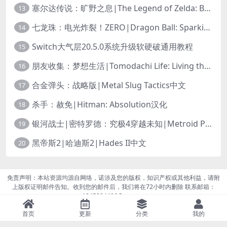
塞尔达传说：旷野之息|The Legend of Zelda: Breath of the Wild中文
13
七龙珠：电光炸裂！ZERO|Dragon Ball: Sparking! Zero中文
14
Switch大气层20.5.0系统升级软硬破通用教程
15
朋友收集：梦想生活|Tomodachi Life: Living the Dream中文
16
合金弹头：战略版|Metal Slug Tactics中文
17
杀手：赦免|Hitman: Absolution汉化
18
银河战士|密特罗德：究极4穿越未知|Metroid Prime 4: Beyond中文
19
黑帝斯2|哈迪斯2|Hades II中文
20
免责声明：本站资源均源自网络，诺涉及您的版权，知识产权或其他利益，请附
上版权证明邮件告知。收到您的邮件后，我们将在72小时内删除 联系邮箱：
1245294496@qq.com
首页
更新
分类
我的