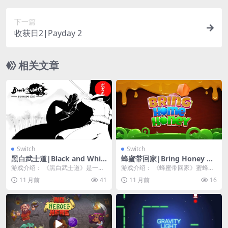
下一篇
收获日2|Payday 2
相关文章
Switch
Switch
黑白武士道|Black and Whit
蜂蜜带回家|Bring Honey Ho
e Bushido中文
me
游戏介绍： 《黑白武士道》是一款
游戏介绍： 《蜂蜜带回家》蜜蜂需
隐形的多人格斗游戏，非常适合沙
要你的帮助来填满蜂巢！像蜜蜂一
11 月前
41
11 月前
16
发合作。 在多个竞...
样忙碌，用甜蜜的蜂...