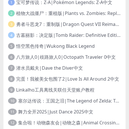
宝可梦传说：Z-A|Pokémon Legends: Z-A中文
1
植物大战僵尸：重植版|Plants vs. Zombies: Replanted中文
2
勇者斗恶龙7：重制版|Dragon Quest VII Reimagined中文
3
古墓丽影：决定版|Tomb Raider: Definitive Edition中文
4
悟空黑色传奇|Wukong Black Legend
5
八方旅人0|歧路旅人0|Octopath Traveler 0中文
6
潜水员戴夫|Dave the Diver中文
7
完蛋！我被美女包围了2|Love Is All Around 2中文
8
Linkalho工具离线关联任天堂账户教程
9
塞尔达传说：王国之泪|The Legend of Zelda: Tears of the Kingdom中文
10
舞力全开2025|Just Dance 2025中文
11
集合啦！动物森友会|动物之森|Animal Crossing: New Horizons中文
12