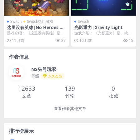
Switch
Switch热门游戏
Switch
这里没有英雄|No Heroes He
光影重力|Gravity Light
re
游戏介绍： 《这里没有英雄》是一
游戏介绍： 《光影重力》是一款关
款由Mad Mimic制作Mad Mimic,
于方形英雄的平台游戏，他的生活
11 月前
87
10 月前
15
C...
因机械外星种族的袭...
作者信息
NS头号玩家
等级
永久会员
12633
139
0
文章
评论
收藏
查看作者其他文章
排行榜展示