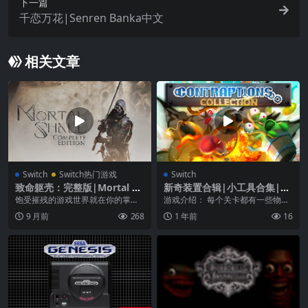
下一篇
千恋万花|Senren Banka中文
相关文章
Switch
Switch热门游戏
Switch
致命躯壳：完整版|Mortal Sh
新奇装置合辑|小工具合集|Co
ell: Complete Edition中文
ntraptions Collection中文
饱受摧残的游戏世界就在你的掌心
游戏介绍： 每个关卡都有一些物体
《致命躯壳》完整版首次融入了所
和怪物…… 目标是消除该...
9 月前
268
1 年前
16
有可下载内容和内容...