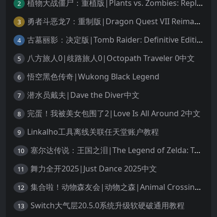
植物大战僵尸：重植版|Plants vs. Zombies: Replanted中文
2
勇者斗恶龙7：重制版|Dragon Quest VII Reimagined中文
3
古墓丽影：决定版|Tomb Raider: Definitive Edition中文
4
八方旅人0|歧路旅人0|Octopath Traveler 0中文
5
悟空黑色传奇|Wukong Black Legend
6
潜水员戴夫|Dave the Diver中文
7
完蛋！我被美女包围了2|Love Is All Around 2中文
8
Linkalho工具离线关联任天堂账户教程
9
塞尔达传说：王国之泪|The Legend of Zelda: Tears of the Kingdom中文
10
舞力全开2025|Just Dance 2025中文
11
集合啦！动物森友会|动物之森|Animal Crossing: New Horizons中文
12
Switch大气层20.5.0系统升级软硬破通用教程
13