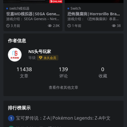
switch模拟器
Switch
世嘉MD模拟器|SEGA Genesi
恐怖脑腐病|Horrorillo Brain
s – Nintendo Switch Online
rotillo
游戏介绍： SEGA Genesis – Ninte
游戏介绍： 《恐怖脑腐病》恭喜
ndo Switch Onl...
你，不幸的灵魂！ 你现在被困在萨
3 月前
2.9K
1 年前
38
胡尔的豪宅里，带着...
作者信息
NS头号玩家
等级
永久会员
11438
139
0
文章
评论
收藏
查看作者其他文章
排行榜展示
宝可梦传说：Z-A|Pokémon Legends: Z-A中文
1