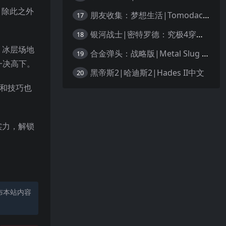
。除此之外
朋友收集：梦想生活|Tomodachi Life: Living the Dream中文
17
银河战士|密特罗德：究极4穿越未知|Metroid Prime 4: Beyond中文
18
，冰层场地
合金弹头：战略版|Metal Slug Tactics中文
19
一决高下。
黑帝斯2|哈迪斯2|Hades II中文
20
通和技巧也
实力，解锁
布本站内容