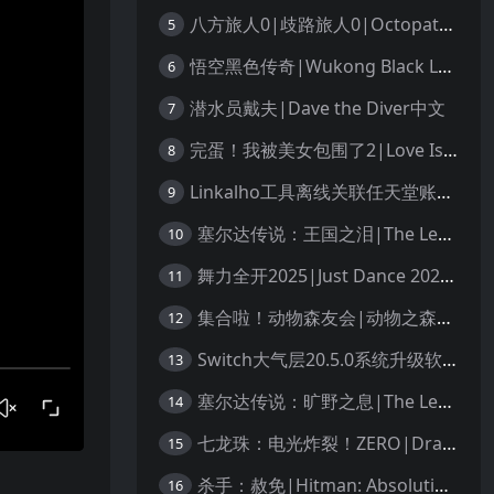
八方旅人0|歧路旅人0|Octopath Traveler 0中文
5
悟空黑色传奇|Wukong Black Legend
6
潜水员戴夫|Dave the Diver中文
7
完蛋！我被美女包围了2|Love Is All Around 2中文
8
Linkalho工具离线关联任天堂账户教程
9
塞尔达传说：王国之泪|The Legend of Zelda: Tears of the Kingdom中文
10
舞力全开2025|Just Dance 2025中文
11
集合啦！动物森友会|动物之森|Animal Crossing: New Horizons中文
12
Switch大气层20.5.0系统升级软硬破通用教程
13
塞尔达传说：旷野之息|The Legend of Zelda: Breath of the Wild中文
14
七龙珠：电光炸裂！ZERO|Dragon Ball: Sparking! Zero中文
15
杀手：赦免|Hitman: Absolution汉化
16