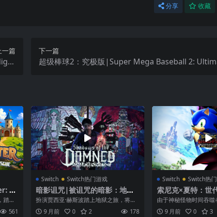
分享
收藏
上一篇
下一篇
ight
超级棒球2：究极版|Super Mega Baseball 2: Ultima
中文
tion
Switch
Switch热门游戏
Switch
Switch热
: Pr
暗影诅咒|被诅咒的暗影：地狱
索尼克×夏特：世代重
重制版|Shadows of the Dam
X Shadow Gene
，踏上
扮演贾西亚·赫斯波踏上地狱之旅，将挡
由于神秘怪物时间吞噬
ned: Hella Remastered中文
满移动
路的恶魔们打得落花流水吧。贾西亚誓
曲，索尼克和夏特开始
561
9 月前
0
2
178
9 月前
0
3
言从冥王手...
“SONI...