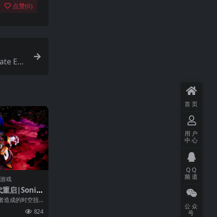
点赞(
0
)
te Edi
首页
用户
中心
QQ
频道
门游戏
启|Sonic
rations中文
者造成的时空扭
公众
了各自的故事。
824
号