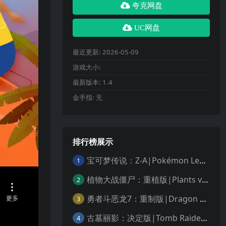
夸克网盘
UC网盘
最近更新:
2026-05-09
游戏大小:
最新版本:
1.4
金手指:
无
排行榜展示
宝可梦传说：Z-A|Pokémon Legends: Z-A中文
1
植物大战僵尸：重植版|Plants vs. Zombies: Replanted中文
2
勇者斗恶龙7：重制版|Dragon Quest VII Reimagined中文
3
古墓丽影：决定版|Tomb Raider: Definitive Edition中文
4