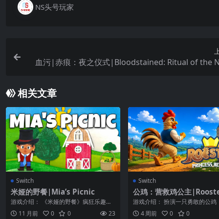
NS头号玩家
血污|赤痕：夜之仪式|Bloodstained: Ritual of the N
相关文章
Switch
Switch
米娅的野餐|Mia’s Picnic
公鸡：营救鸡公主|Rooster
incess Rescue中文
游戏介绍： 《米娅的野餐》疯狂乐趣的
游戏介绍： 扮演一只勇敢的公鸡
美丽拼贴！ 在这个快节奏、狂躁、尽可
充满挑战的冒险之旅。在那些布
11 月前
0
0
23
4 周前
0
0
能多地抓...
平台、尖锐...