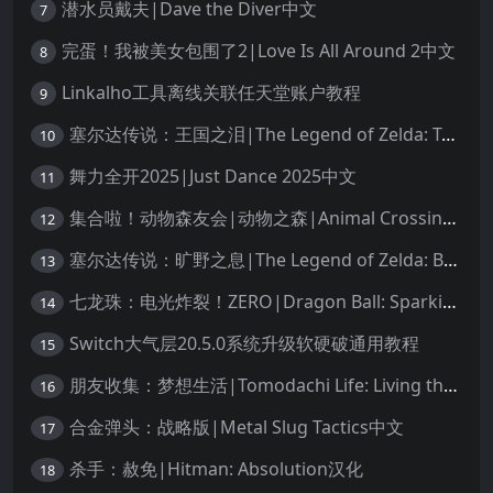
潜水员戴夫|Dave the Diver中文
7
完蛋！我被美女包围了2|Love Is All Around 2中文
8
Linkalho工具离线关联任天堂账户教程
9
塞尔达传说：王国之泪|The Legend of Zelda: Tears of the Kingdom中文
10
舞力全开2025|Just Dance 2025中文
11
集合啦！动物森友会|动物之森|Animal Crossing: New Horizons中文
12
塞尔达传说：旷野之息|The Legend of Zelda: Breath of the Wild中文
13
七龙珠：电光炸裂！ZERO|Dragon Ball: Sparking! Zero中文
14
Switch大气层20.5.0系统升级软硬破通用教程
15
朋友收集：梦想生活|Tomodachi Life: Living the Dream中文
16
合金弹头：战略版|Metal Slug Tactics中文
17
杀手：赦免|Hitman: Absolution汉化
18