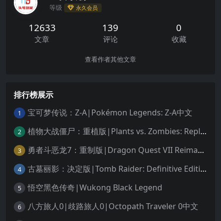
等级
永久会员
12633
139
0
文章
评论
收藏
查看作者其他文章
排行榜展示
宝可梦传说：Z-A|Pokémon Legends: Z-A中文
1
植物大战僵尸：重植版|Plants vs. Zombies: Replanted中文
2
勇者斗恶龙7：重制版|Dragon Quest VII Reimagined中文
3
古墓丽影：决定版|Tomb Raider: Definitive Edition中文
4
悟空黑色传奇|Wukong Black Legend
5
八方旅人0|歧路旅人0|Octopath Traveler 0中文
6