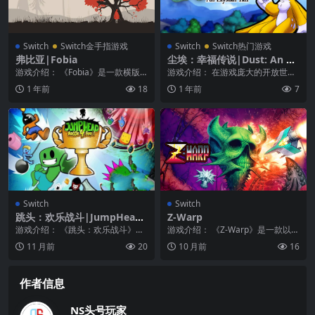
Switch
Switch金手指游戏
Switch
Switch热门游戏
弗比亚|Fobia
尘埃：幸福传说|Dust: An El
ysian Tail
游戏介绍： 《Fobia》是一款横版
游戏介绍： 在游戏庞大的开放世界
类型的冒险动作类游戏，该作具备
中，透过容易上手、不易精通的作
1 年前
18
1 年前
7
十分清新的场景...
战系统同时和数十名...
Switch
Switch
跳头：欢乐战斗|JumpHead:
Z-Warp
Battle4Fun
游戏介绍： 《跳头：欢乐战斗》是
游戏介绍： 《Z-Warp》是一款以复
一款有趣的动作独立游戏，投入集
古像素艺术风格呈现的激烈垂直射
11 月前
20
10 月前
16
体战斗！和你的朋友...
击游戏，具有...
作者信息
NS头号玩家