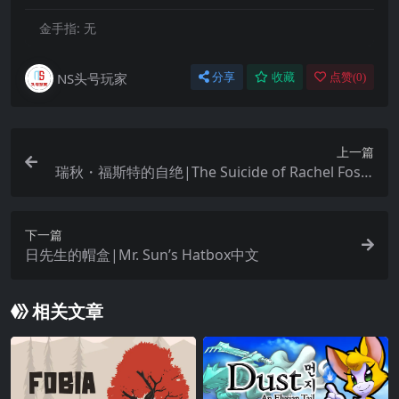
金手指:
无
NS头号玩家
分享
收藏
点赞(
0
)
上一篇
瑞秋・福斯特的自绝|The Suicide of Rachel Foste
r中文
下一篇
日先生的帽盒|Mr. Sun’s Hatbox中文
相关文章