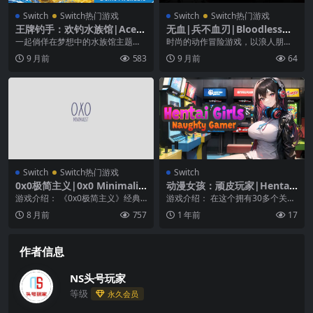
Switch
Switch热门游戏
Switch
Switch热门游戏
王牌钓手：欢钓水族馆|Ace A
无血|兵不血刃|Bloodless中
ngler: Fishing Spirits中文
文
一起倘佯在梦想中的水族馆主题乐
时尚的动作冒险游戏，以浪人朋绘
园! 前往独乐乐众乐乐皆可的「欢钓
标志性的冲刺－反击机制为战斗的
9 月前
583
9 月前
64
水族馆」挥动 J...
核心，使用基于反击的...
Switch
Switch热门游戏
Switch
0x0极简主义|0x0 Minimalis
动漫女孩：顽皮玩家|Hentai
t
Girls: Naughty Gamer中文
游戏介绍： 《0x0极简主义》经典
游戏介绍： 在这个拥有30多个关卡
的电脑益智游戏。推动完成拼图，
的轻松益智游戏中，你可以完成各
8 月前
757
1 年前
17
开始容易，变得非...
种关于可爱动漫女...
作者信息
NS头号玩家
等级
永久会员