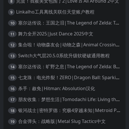
完蛋！我被美女包围了2|Love Is All Around 2中文
8
Linkalho工具离线关联任天堂账户教程
9
塞尔达传说：王国之泪|The Legend of Zelda: Tears of the Kingdom中文
10
舞力全开2025|Just Dance 2025中文
11
集合啦！动物森友会|动物之森|Animal Crossing: New Horizons中文
12
Switch大气层20.5.0系统升级软硬破通用教程
13
塞尔达传说：旷野之息|The Legend of Zelda: Breath of the Wild中文
14
七龙珠：电光炸裂！ZERO|Dragon Ball: Sparking! Zero中文
15
杀手：赦免|Hitman: Absolution汉化
16
朋友收集：梦想生活|Tomodachi Life: Living the Dream中文
17
银河战士|密特罗德：究极4穿越未知|Metroid Prime 4: Beyond中文
18
合金弹头：战略版|Metal Slug Tactics中文
19