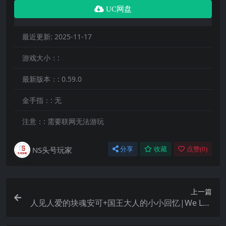
UC网盘
最近更新:
2025-11-17
游戏大小：:
最新版本：:
0.59.0
金手指：:
无
注意：:
需要联网无法游玩
NS头号玩家
分享
收藏
点赞(
0
)
上一篇
人见人爱的块魂安可+国王大人的小小回忆|We Lov
e Katamari Reroll + Royal Reverie中文