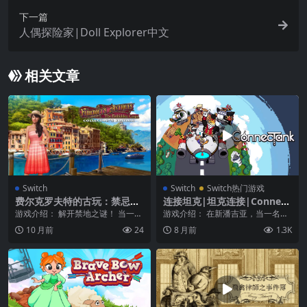
下一篇
人偶探险家|Doll Explorer中文
相关文章
Switch
Switch
Switch热门游戏
费尔克罗夫特的古玩：禁忌墓
连接坦克|坦克连接|ConnecT
穴收藏版|Faircroft’s Antiqu
ank中文
游戏介绍： 解开禁地之谜！ 当一位
游戏介绍： 在新潘吉亚，当一名新
es: The Forbidden Crypt –
老朋友请求 Mia 帮助修复一座古老
的配送员，为菲尼厄斯·肥猫十五世
10 月前
24
8 月前
1.3K
Collector’s Edition
的大教堂时...
服务是十分艰难的...