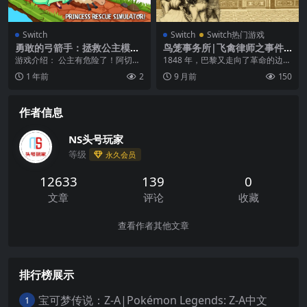
Switch
Switch
Switch热门游戏
勇敢的弓箭手：拯救公主模拟
鸟笼事务所|飞禽律师之事件
器|Brave Bow Archer: Princ
簿|Aviary Attorney中文
游戏介绍： 公主有危险了！阿切
1848 年，巴黎又走向了革命的边
ess Rescue Simulator
尔，射击绳子并拯救公主！展示您
缘，而监狱已经装满了有罪和无罪
1 年前
2
9 月前
150
的准确性技能并用真实...
的人。 一个人挺...
作者信息
NS头号玩家
等级
永久会员
12633
139
0
文章
评论
收藏
查看作者其他文章
排行榜展示
宝可梦传说：Z-A|Pokémon Legends: Z-A中文
1