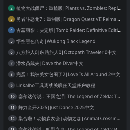
植物大战僵尸：重植版|Plants vs. Zombies: Replanted中文
2
勇者斗恶龙7：重制版|Dragon Quest VII Reimagined中文
3
古墓丽影：决定版|Tomb Raider: Definitive Edition中文
4
悟空黑色传奇|Wukong Black Legend
5
八方旅人0|歧路旅人0|Octopath Traveler 0中文
6
潜水员戴夫|Dave the Diver中文
7
完蛋！我被美女包围了2|Love Is All Around 2中文
8
Linkalho工具离线关联任天堂账户教程
9
塞尔达传说：王国之泪|The Legend of Zelda: Tears of the Kingdom中文
10
舞力全开2025|Just Dance 2025中文
11
集合啦！动物森友会|动物之森|Animal Crossing: New Horizons中文
12
塞尔达传说：旷野之息|The Legend of Zelda: Breath of the Wild中文
13