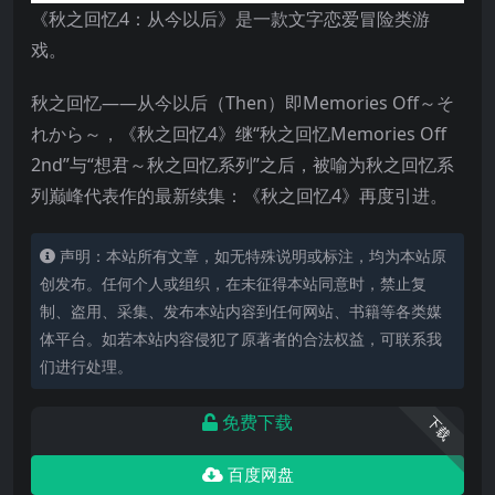
《秋之回忆4：从今以后》是一款文字恋爱冒险类游
戏。
秋之回忆——从今以后（Then）即Memories Off～そ
れから～，《秋之回忆4》继“秋之回忆Memories Off
2nd”与“想君～秋之回忆系列”之后，被喻为秋之回忆系
列巅峰代表作的最新续集：《秋之回忆4》再度引进。
声明：本站所有文章，如无特殊说明或标注，均为本站原
创发布。任何个人或组织，在未征得本站同意时，禁止复
制、盗用、采集、发布本站内容到任何网站、书籍等各类媒
体平台。如若本站内容侵犯了原著者的合法权益，可联系我
们进行处理。
免费下载
下载
百度网盘