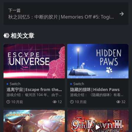
下一篇
秋之回忆5：中断的胶片|Memories Off #5: Togire
ta Film中文
相关文章
Switch
Switch
逃离宇宙|Escape from the
隐藏的猫咪|Hidden Paws
Universe
游戏介绍： 银河历 104 年。 由于
游戏介绍： 《隐藏的猫咪》有着小
几次世界大战，全球环境已经完全
清新的画风，场景十分唯美，给人
10 月前
12
10 月前
32
崩溃。 剩下...
一种治愈的感觉，玩...