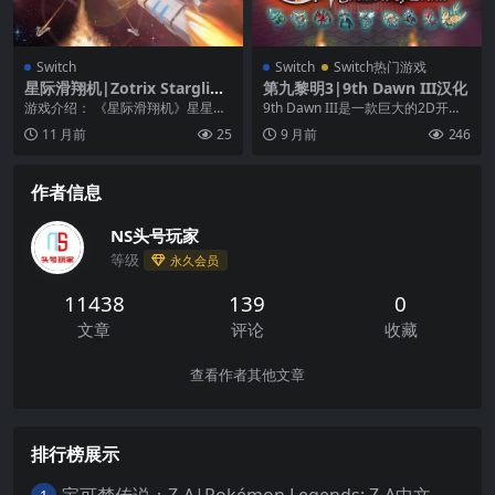
Switch
Switch
Switch热门游戏
星际滑翔机|Zotrix Starglide
第九黎明3|9th Dawn III汉化
r中文
游戏介绍： 《星际滑翔机》星星在
9th Dawn III是一款巨大的2D开放
等你！ 《星际滑翔机》是一款街机
世界角色扮演游戏，collectat...
11 月前
25
9 月前
246
空间射击游戏，灵...
作者信息
NS头号玩家
等级
永久会员
11438
139
0
文章
评论
收藏
查看作者其他文章
排行榜展示
宝可梦传说：Z-A|Pokémon Legends: Z-A中文