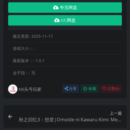
夸克网盘
UC网盘
最近更新:
2025-11-17
游戏大小：:
最新版本：:
1.0.1
金手指：:
无
NS头号玩家
分享
收藏
点赞(
0
)
上一篇
秋之回忆3：想君|Omoide ni Kawaru Kimi: Mem
ories Off中文