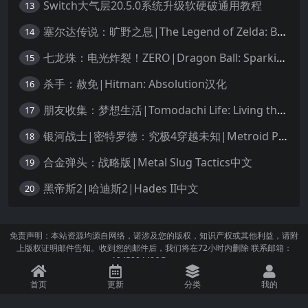
Switch大气层20.5.0系统升级软硬破通用教程
13
塞尔达传说：旷野之息|The Legend of Zelda: Breath of the Wild中文
14
七龙珠：电光炸裂！ZERO|Dragon Ball: Sparking! Zero中文
15
杀手：赦免|Hitman: Absolution汉化
16
朋友收集：梦想生活|Tomodachi Life: Living the Dream中文
17
银河战士|密特罗德：究极4穿越未知|Metroid Prime 4: Beyond中文
18
合金弹头：战略版|Metal Slug Tactics中文
19
黑帝斯2|哈迪斯2|Hades II中文
20
免责声明：本站资源均源自网络，诺涉及您的版权，知识产权或其他利益，请附
上版权证明邮件告知。收到您的邮件后，我们将在72小时内删除 联系邮箱：
1245294496@qq.com
首页
更新
分类
我的