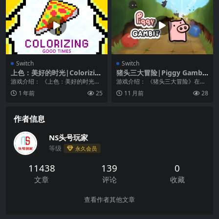
Switch
Switch
上色：美好的时光|Colorizin
猪头三大冒险|Piggy Gambit
g: Good Times中文
中文
游戏介绍： 《上色：美好的时光》
游戏介绍： 《猪头三大冒险》在象
数字着色游戏放松身心 这本涂色书
棋王国中寻找生命的意义。 我们的
1 年前
25
11 月前
28
是心情好的保证。...
主人公是一只小猪...
作者信息
NS头号玩家
等级
永久会员
11438
139
0
文章
评论
收藏
查看作者其他文章