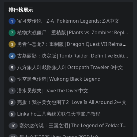
排行榜展示
宝可梦传说：Z-A|Pokémon Legends: Z-A中文
1
植物大战僵尸：重植版|Plants vs. Zombies: Replanted中文
2
勇者斗恶龙7：重制版|Dragon Quest VII Reimagined中文
3
古墓丽影：决定版|Tomb Raider: Definitive Edition中文
4
八方旅人0|歧路旅人0|Octopath Traveler 0中文
5
悟空黑色传奇|Wukong Black Legend
6
潜水员戴夫|Dave the Diver中文
7
完蛋！我被美女包围了2|Love Is All Around 2中文
8
Linkalho工具离线关联任天堂账户教程
9
塞尔达传说：王国之泪|The Legend of Zelda: Tears of the Kingdom中文
10