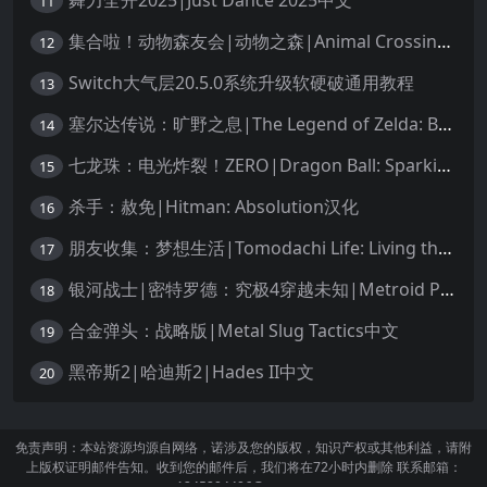
舞力全开2025|Just Dance 2025中文
11
集合啦！动物森友会|动物之森|Animal Crossing: New Horizons中文
12
Switch大气层20.5.0系统升级软硬破通用教程
13
塞尔达传说：旷野之息|The Legend of Zelda: Breath of the Wild中文
14
七龙珠：电光炸裂！ZERO|Dragon Ball: Sparking! Zero中文
15
杀手：赦免|Hitman: Absolution汉化
16
朋友收集：梦想生活|Tomodachi Life: Living the Dream中文
17
银河战士|密特罗德：究极4穿越未知|Metroid Prime 4: Beyond中文
18
合金弹头：战略版|Metal Slug Tactics中文
19
黑帝斯2|哈迪斯2|Hades II中文
20
免责声明：本站资源均源自网络，诺涉及您的版权，知识产权或其他利益，请附
上版权证明邮件告知。收到您的邮件后，我们将在72小时内删除 联系邮箱：
1245294496@qq.com