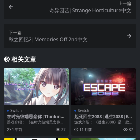
上一篇
奇异园艺|Strange Horticulture中文
下一篇
秋之回忆2|Memories Off 2nd中文
相关文章
Switch
Switch
在时光彼端思念你|Thinking
起死回生2088|逃生2088|Esc
of You Beyond Time中文
ape 2088中文
游戏介绍： 《在时光彼端思念你》
游戏介绍： 《逃生2088》是一款以
动画系统视觉小说《超越时间的
未来主义、赛博朋克世界为背景的
1 年前
27
11 月前
37
你》 使用E-not...
老式逃生室游戏...