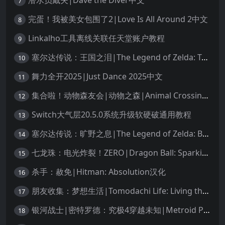
潜水员戴夫|Dave the Diver中文
7
完蛋！我被美女包围了2|Love Is All Around 2中文
8
Linkalho工具离线关联任天堂账户教程
9
塞尔达传说：王国之泪|The Legend of Zelda: Tears of the Kingdom中文
10
舞力全开2025|Just Dance 2025中文
11
集合啦！动物森友会|动物之森|Animal Crossing: New Horizons中文
12
Switch大气层20.5.0系统升级软硬破通用教程
13
塞尔达传说：旷野之息|The Legend of Zelda: Breath of the Wild中文
14
七龙珠：电光炸裂！ZERO|Dragon Ball: Sparking! Zero中文
15
杀手：赦免|Hitman: Absolution汉化
16
朋友收集：梦想生活|Tomodachi Life: Living the Dream中文
17
银河战士|密特罗德：究极4穿越未知|Metroid Prime 4: Beyond中文
18