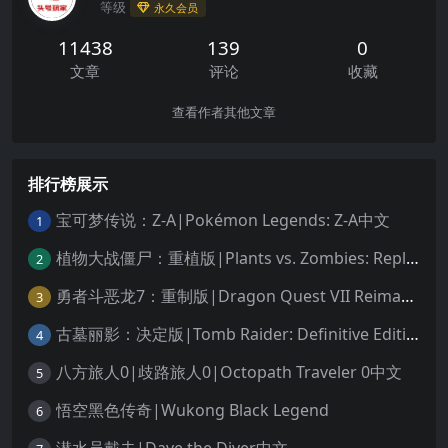
等级
永久会员
11438
139
0
文章
评论
收藏
查看作者其他文章
排行榜展示
宝可梦传说：Z-A|Pokémon Legends: Z-A中文
1
植物大战僵尸：重植版|Plants vs. Zombies: Replanted中文
2
勇者斗恶龙7：重制版|Dragon Quest VII Reimagined中文
3
古墓丽影：决定版|Tomb Raider: Definitive Edition中文
4
八方旅人0|歧路旅人0|Octopath Traveler 0中文
5
悟空黑色传奇|Wukong Black Legend
6