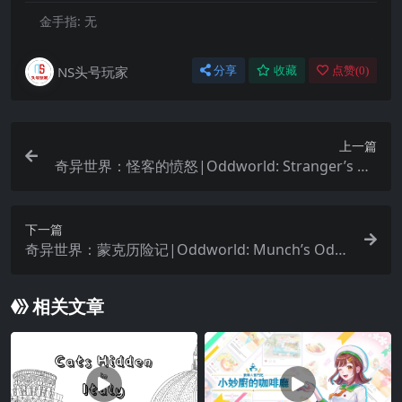
金手指:
无
NS头号玩家
分享
收藏
点赞(
0
)
上一篇
奇异世界：怪客的愤怒|Oddworld: Stranger’s Wr
ath中文
下一篇
奇异世界：蒙克历险记|Oddworld: Munch’s Odd
ysee
相关文章