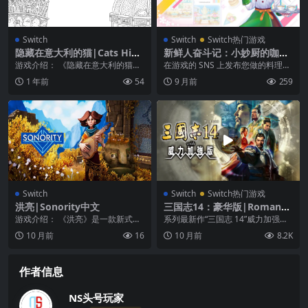
Switch
Switch
Switch热门游戏
隐藏在意大利的猫|Cats Hidd
新鲜人奋斗记：小妙厨的咖啡
en in Italy中文
厅|出道计划：烹饪咖啡馆|De
游戏介绍： 《隐藏在意大利的猫》
在游戏的 SNS 上发布您做的料理，
but Project: Cooking Café
在这个手绘的隐藏对象游戏中，找
并获得大量「赞」、 您的目标是成
1 年前
54
9 月前
259
中文
到并发现隐藏在意大...
为拥有 10...
Switch
Switch
Switch热门游戏
洪亮|Sonority中文
三国志14：豪华版|Romance
of the Three Kingdoms XIV
游戏介绍： 《洪亮》是一款新式音
系列最新作“三国志 14”威力加强版
中文
乐解谜冒险游戏，所在世界设计巧
隆重登场！ 中华壮阔土地，更潜无
10 月前
16
10 月前
8.2K
妙、美丽迷人。化身...
限战略！ 着...
作者信息
NS头号玩家