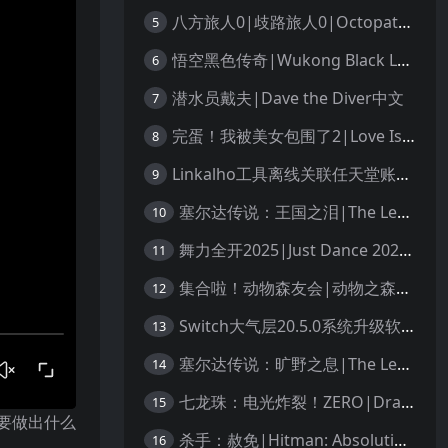
八方旅人0|歧路旅人0|Octopath Traveler 0中文
5
悟空黑色传奇|Wukong Black Legend
6
潜水员戴夫|Dave the Diver中文
7
完蛋！我被美女包围了2|Love Is All Around 2中文
8
Linkalho工具离线关联任天堂账户教程
9
塞尔达传说：王国之泪|The Legend of Zelda: Tears of the Kingdom中文
10
舞力全开2025|Just Dance 2025中文
11
集合啦！动物森友会|动物之森|Animal Crossing: New Horizons中文
12
Switch大气层20.5.0系统升级软硬破通用教程
13
塞尔达传说：旷野之息|The Legend of Zelda: Breath of the Wild中文
14
七龙珠：电光炸裂！ZERO|Dragon Ball: Sparking! Zero中文
15
友要做出什么
杀手：赦免|Hitman: Absolution汉化
16