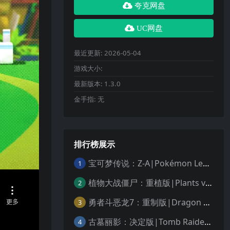
夸克网盘
UC网盘
最近更新:
2026-05-04
游戏大小:
最新版本:
1.3.0
金手指:
无
排行榜展示
宝可梦传说：Z-A|Pokémon Legends: Z-A中文
1
植物大战僵尸：重植版|Plants vs. Zombies: Replanted中文
2
勇者斗恶龙7：重制版|Dragon Quest VII Reimagined中文
3
古墓丽影：决定版|Tomb Raider: Definitive Edition中文
4