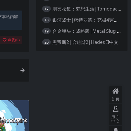
朋友收集：梦想生活|Tomodachi Life: Living the Dream中文
17
布本站内容
银河战士|密特罗德：究极4穿越未知|Metroid Prime 4: Beyond中文
18
合金弹头：战略版|Metal Slug Tactics中文
19
点赞(
0
)
黑帝斯2|哈迪斯2|Hades II中文
20
首页
用户
中心