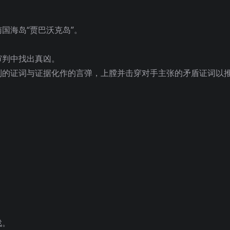
国海岛“贾巴沃克岛”。
审判中找出真凶。
到的证词与证据化作的言弹，上膛并击穿对手主张的矛盾证词以
！
戏。