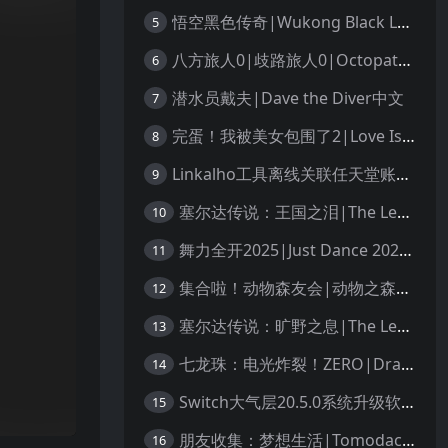
悟空黑色传奇|Wukong Black Legend
5
八方旅人0|歧路旅人0|Octopath Traveler 0中文
6
潜水员戴夫|Dave the Diver中文
7
完蛋！我被美女包围了2|Love Is All Around 2中文
8
Linkalho工具离线关联任天堂账户教程
9
塞尔达传说：王国之泪|The Legend of Zelda: Tears of the Kingdom中文
10
舞力全开2025|Just Dance 2025中文
11
集合啦！动物森友会|动物之森|Animal Crossing: New Horizons中文
12
塞尔达传说：旷野之息|The Legend of Zelda: Breath of the Wild中文
13
七龙珠：电光炸裂！ZERO|Dragon Ball: Sparking! Zero中文
14
Switch大气层20.5.0系统升级软硬破通用教程
15
朋友收集：梦想生活|Tomodachi Life: Living the Dream中文
16