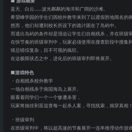
■ 游戏概要
蓝天、白云……波光粼粼的海洋和广阔的沙滩。
希望峰学园的学生们因校外教学来到了以渡假胜地闻名的南
然而，他们却遭到校长所设下的诡计困在了岛屿中。
而逃出岛屿的条件却是强迫让学生们自相残杀，并在班级
在快节奏的班级审判中，玩家必须使用在搜查阶段中搜集
猜忌错综复杂，目不可视的疯狂。
在这极限状态之中，进化后的班级审
判即将展开。
■游戏特色
・自相残杀校外教学
一场自相残杀于南国海岛上展开。
眼看着同学们一个一个惨遭杀害，
玩家将抽丝剥茧追查每一起杀人案，寻找线索，揭穿真相
・班级审判
在班级审判中，将以超高速的节奏展开一连串推理动作游