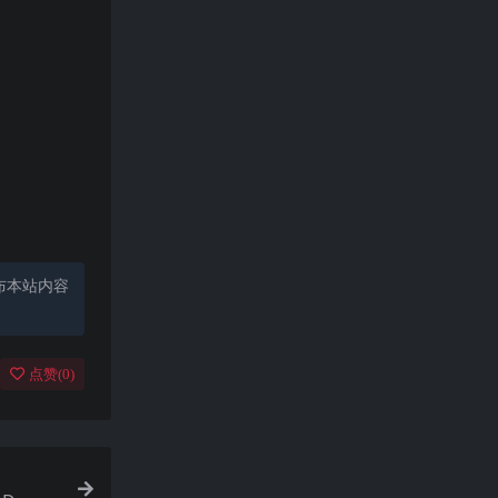
布本站内容
点赞(
0
)