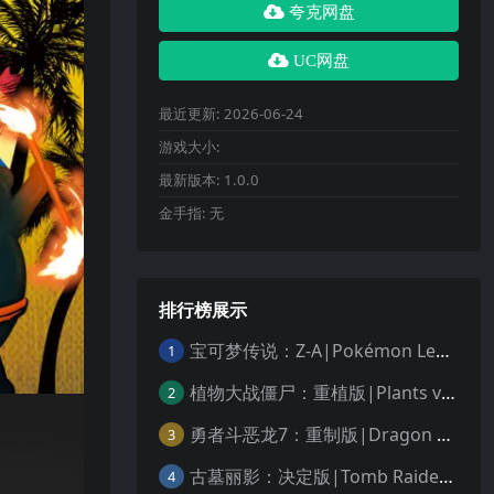
夸克网盘
UC网盘
最近更新:
2026-06-24
游戏大小:
最新版本:
1.0.0
金手指:
无
排行榜展示
宝可梦传说：Z-A|Pokémon Legends: Z-A中文
1
植物大战僵尸：重植版|Plants vs. Zombies: Replanted中文
2
勇者斗恶龙7：重制版|Dragon Quest VII Reimagined中文
3
古墓丽影：决定版|Tomb Raider: Definitive Edition中文
4