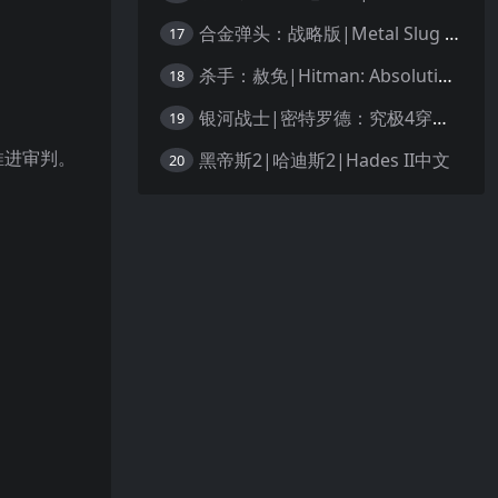
合金弹头：战略版|Metal Slug Tactics中文
17
杀手：赦免|Hitman: Absolution汉化
18
银河战士|密特罗德：究极4穿越未知|Metroid Prime 4: Beyond中文
19
推进审判。
黑帝斯2|哈迪斯2|Hades II中文
20