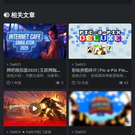
相关文章
Switch
Switch
网吧模拟器2025|互联网咖啡
彩绘拼图碎片|Pic-a-Pix Piec
馆模拟器2025|Internet Cafe
es
游戏介绍： 为数位游民、玩家和所
游戏介绍： 游戏规则考验逻辑推
Simulator 2025
有人打造一个中心！ 开办并经营您
理，配合拼图周围各行数字涂上相
1 年前
3
10 月前
43
自己的网吧！ 在...
同颜色，完成后就会出...
Switch
Switch热门游戏
Switch