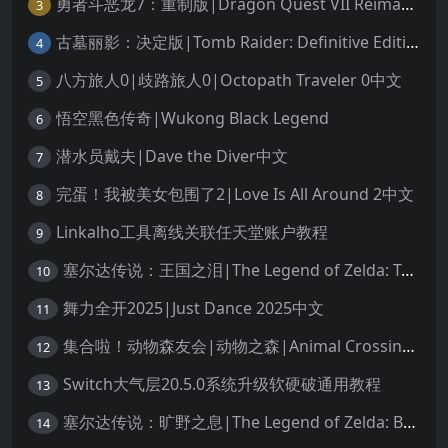
勇者斗恶龙7：重制版|Dragon Quest VII Reimagined中文
3
古墓丽影：决定版|Tomb Raider: Definitive Edition中文
4
八方旅人0|歧路旅人0|Octopath Traveler 0中文
5
悟空黑色传奇|Wukong Black Legend
6
潜水员戴夫|Dave the Diver中文
7
完蛋！我被美女包围了2|Love Is All Around 2中文
8
Linkalho工具离线关联任天堂账户教程
9
塞尔达传说：王国之泪|The Legend of Zelda: Tears of the Kingdom中文
10
舞力全开2025|Just Dance 2025中文
11
集合啦！动物森友会|动物之森|Animal Crossing: New Horizons中文
12
Switch大气层20.5.0系统升级软硬破通用教程
13
塞尔达传说：旷野之息|The Legend of Zelda: Breath of the Wild中文
14