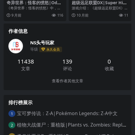
奇异世界：怪客的愤怒|Odd
超级远足联盟DX|Super Hiki
world: Stranger’s Wrath中
ng League DX
《奇异世界：怪客的愤怒》中，玩
游戏介绍： 《超级远足联盟DX》是
文
家将扮演一位赏金猎人，抓捕通缉
一款由Bit Ink Studios制作发行的...
9 月前
116
10 月前
11
重犯来获取巨额的报酬...
作者信息
NS头号玩家
等级
永久会员
11438
139
0
文章
评论
收藏
查看作者其他文章
排行榜展示
宝可梦传说：Z-A|Pokémon Legends: Z-A中文
1
植物大战僵尸：重植版|Plants vs. Zombies: Replanted中文
2