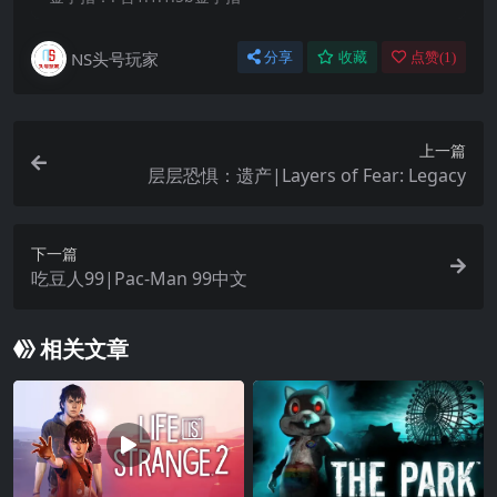
NS头号玩家
分享
收藏
点赞(
1
)
上一篇
层层恐惧：遗产|Layers of Fear: Legacy
下一篇
吃豆人99|Pac-Man 99中文
相关文章