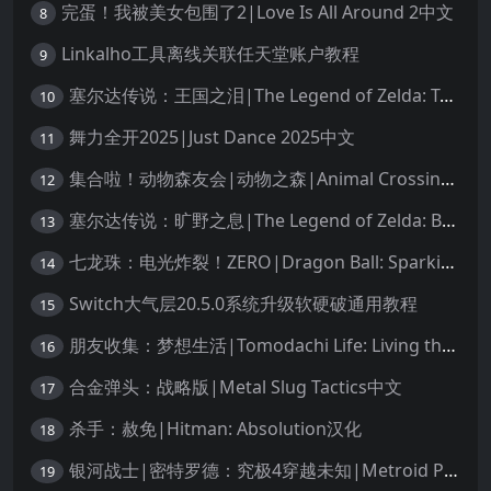
完蛋！我被美女包围了2|Love Is All Around 2中文
8
Linkalho工具离线关联任天堂账户教程
9
塞尔达传说：王国之泪|The Legend of Zelda: Tears of the Kingdom中文
10
舞力全开2025|Just Dance 2025中文
11
集合啦！动物森友会|动物之森|Animal Crossing: New Horizons中文
12
塞尔达传说：旷野之息|The Legend of Zelda: Breath of the Wild中文
13
七龙珠：电光炸裂！ZERO|Dragon Ball: Sparking! Zero中文
14
Switch大气层20.5.0系统升级软硬破通用教程
15
朋友收集：梦想生活|Tomodachi Life: Living the Dream中文
16
合金弹头：战略版|Metal Slug Tactics中文
17
杀手：赦免|Hitman: Absolution汉化
18
银河战士|密特罗德：究极4穿越未知|Metroid Prime 4: Beyond中文
19