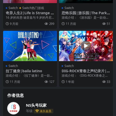
Switch
Switch热门游戏
Switch
奇异人生2|Life is Strange 2
恐怖乐园|游乐园|The Park
中文
中文
16 岁的肖恩·迪亚兹与 9 岁的丹尼
游戏介绍： 《游乐园》是一款动作
尔·迪亚兹两兄弟在西雅图遭遇了一
冒险游戏。说到游乐园相信每个人
9 月前
299
11 月前
51
场悲剧之后...
都会认为那是一个给...
Switch
Switch
拉丁健身|baila latino
DIG-ROCK青春之声纪录片|D
IG-ROCK -Documentary of
游戏介绍： 《拉丁健身》是一款舞
游戏介绍： 《DIG-ROCK青春之声
Youthful Sounds-
蹈类体感游戏，跳舞的有氧运动。
纪录片》——追寻梦想的生存方
11 月前
127
1 年前
33
一个有趣的舞蹈游...
式。 受欢迎音...
作者信息
NS头号玩家
等级
永久会员