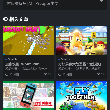
末日准备狂|Mr. Prepper中文
相关文章
Switch
Switch
虫虫快跑|Worm Run
方块男孩大战恶霸：竞技版|S
quareboy vs Bullies: Arena
游戏介绍： 《虫虫快跑》是一款令
游戏介绍： 《方块男孩大战恶霸：
Edition
人兴奋的无尽街机游戏，您可以在
竞技版》是一款非常好玩的像素风
11 月前
18
11 月前
18
其中向右或向左移动...
格横版动作类游戏，...