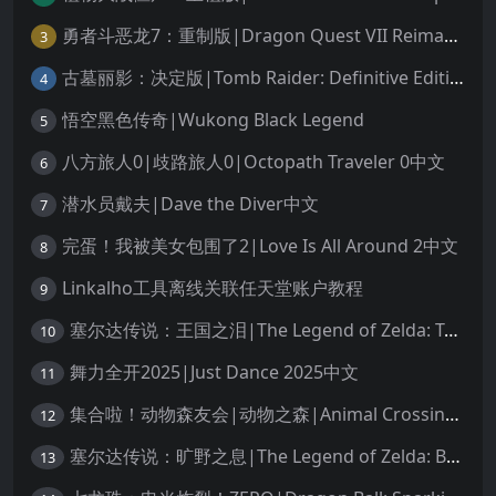
勇者斗恶龙7：重制版|Dragon Quest VII Reimagined中文
3
古墓丽影：决定版|Tomb Raider: Definitive Edition中文
4
悟空黑色传奇|Wukong Black Legend
5
八方旅人0|歧路旅人0|Octopath Traveler 0中文
6
潜水员戴夫|Dave the Diver中文
7
完蛋！我被美女包围了2|Love Is All Around 2中文
8
Linkalho工具离线关联任天堂账户教程
9
塞尔达传说：王国之泪|The Legend of Zelda: Tears of the Kingdom中文
10
舞力全开2025|Just Dance 2025中文
11
集合啦！动物森友会|动物之森|Animal Crossing: New Horizons中文
12
塞尔达传说：旷野之息|The Legend of Zelda: Breath of the Wild中文
13