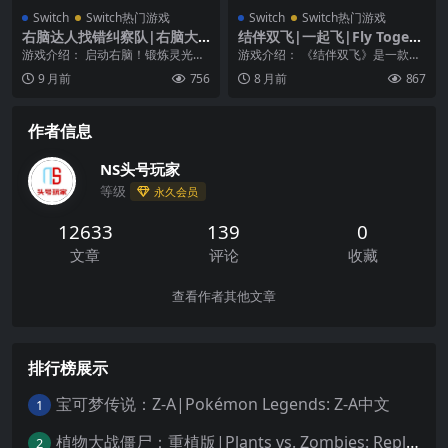
Switch
Switch热门游戏
Switch
Switch热门游戏
右脑达人找错纠察队|右脑大
结伴双飞|一起飞|Fly Togeth
师：大家来找茬博物馆|Quick
er中文
游戏介绍： 启动右脑！锻炼灵光一
游戏介绍： 《结伴双飞》是一款充
Spot: Master of the Right B
闪之力！ 共收录了快速找碴的“爽解
满爆炸性的飞机驾驶多人游戏, 它将
9 月前
756
8 月前
867
rain中文
模式”，大家一...
挑战潜藏在您体...
作者信息
NS头号玩家
等级
永久会员
12633
139
0
文章
评论
收藏
查看作者其他文章
排行榜展示
宝可梦传说：Z-A|Pokémon Legends: Z-A中文
1
植物大战僵尸：重植版|Plants vs. Zombies: Replanted中文
2