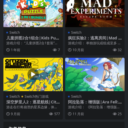
Switch
Switch
儿童拼图2合1组合|Kids Puzz
疯狂实验2：逃离房间|Mad E
le – 2 in 1 Bundle
xperiments 2: Escape Roo
游戏介绍： “儿童拼图2合1套装”提
游戏介绍： 单独游玩或组成至多 6
m中文
供了独特、有趣且能让人放松的拼
人的小队！在第一人称视角中，探
1 年前
7
10 月前
32
图游戏！ 该套...
索并收集可以帮...
Switch
Switch热门游戏
Switch
深空梦里人2：逐星航线|Citiz
阿拉坠落：增强版|Ara Fell: E
en Sleeper 2: Starward Vec
nhanced Edition
游走在行将崩溃的星系边缘，体验
游戏介绍： 《阿拉坠落：增强版》
tor中文
叛逃仿生人的人生。你拖着一副残
是Stegosoft Games开发的16位时
9 月前
577
11 月前
25
躯，头上悬着赏金，脑...
代...