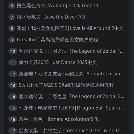
悟空黑色传奇|Wukong Black Legend
6
潜水员戴夫|Dave the Diver中文
7
完蛋！我被美女包围了2|Love Is All Around 2中文
8
Linkalho工具离线关联任天堂账户教程
9
塞尔达传说：王国之泪|The Legend of Zelda: Tears of the Kingdom中文
10
舞力全开2025|Just Dance 2025中文
11
集合啦！动物森友会|动物之森|Animal Crossing: New Horizons中文
12
Switch大气层20.5.0系统升级软硬破通用教程
13
塞尔达传说：旷野之息|The Legend of Zelda: Breath of the Wild中文
14
七龙珠：电光炸裂！ZERO|Dragon Ball: Sparking! Zero中文
15
杀手：赦免|Hitman: Absolution汉化
16
朋友收集：梦想生活|Tomodachi Life: Living the Dream中文
17