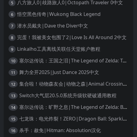
八方旅人0|歧路旅人0|Octopath Traveler 0中文
5
悟空黑色传奇|Wukong Black Legend
6
潜水员戴夫|Dave the Diver中文
7
完蛋！我被美女包围了2|Love Is All Around 2中文
8
Linkalho工具离线关联任天堂账户教程
9
塞尔达传说：王国之泪|The Legend of Zelda: Tears of the Kingdom中文
10
舞力全开2025|Just Dance 2025中文
11
集合啦！动物森友会|动物之森|Animal Crossing: New Horizons中文
12
Switch大气层20.5.0系统升级软硬破通用教程
13
塞尔达传说：旷野之息|The Legend of Zelda: Breath of the Wild中文
14
七龙珠：电光炸裂！ZERO|Dragon Ball: Sparking! Zero中文
15
杀手：赦免|Hitman: Absolution汉化
16