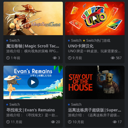
Switch
Switch
Switch热门游戏
魔法卷轴|Magic Scroll Tacti
UNO卡牌汉化
cs中文
游戏介绍： 横向视角的策略 RPG，
UNO 牌是一种桌游。玩家需要按照
利用制高点，扭转战局吧！ 横向策
游戏的打牌规则取得胜利。UNO 牌
1 年前
3
9 月前
567
略 RPG ...
（拉丁语“第...
Switch
Switch
寻找埃文|Evan’s Remains
远离这栋房子超级版|Super S
tay Out of the House
游戏介绍： 《寻找埃文》是一款悬
游戏介绍： 《远离这栋房子超级
疑解谜冒险游戏，故事围绕找寻失
版》当你试图逃离一个食人族连环
11 月前
20
10 月前
17
踪男孩埃文展开，这...
杀手的房子时，你的座...