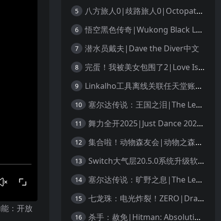
八方旅人0|歧路旅人0|Octopath Traveler 0中文
5
悟空黑色传奇|Wukong Black Legend
6
潜水员戴夫|Dave the Diver中文
7
完蛋！我被美女包围了2|Love Is All Around 2中文
8
Linkalho工具离线关联任天堂账户教程
9
塞尔达传说：王国之泪|The Legend of Zelda: Tears of the Kingdom中文
10
舞力全开2025|Just Dance 2025中文
11
集合啦！动物森友会|动物之森|Animal Crossing: New Horizons中文
12
Switch大气层20.5.0系统升级软硬破通用教程
13
塞尔达传说：旷野之息|The Legend of Zelda: Breath of the Wild中文
14
七龙珠：电光炸裂！ZERO|Dragon Ball: Sparking! Zero中文
15
功能：开放
杀手：赦免|Hitman: Absolution汉化
16