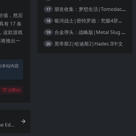
朋友收集：梦想生活|Tomodachi Life: Living the Dream中文
17
价值，然后
银河战士|密特罗德：究极4穿越未知|Metroid Prime 4: Beyond中文
18
 17 条
合金弹头：战略版|Metal Slug Tactics中文
，这款游戏
19
还将推出一
黑帝斯2|哈迪斯2|Hades II中文
20
布本站内容
点赞(
0
)
e Edge