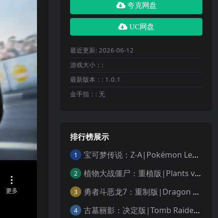
夸克网盘
UC网盘
最近更新:
2026-06-12
游戏大小：:
最新版本：:
1.0.1
金手指：:
无
排行榜展示
宝可梦传说：Z-A|Pokémon Legends: Z-A中文
1
植物大战僵尸：重植版|Plants vs. Zombies: Replanted中文
2
勇者斗恶龙7：重制版|Dragon Quest VII Reimagined中文
3
古墓丽影：决定版|Tomb Raider: Definitive Edition中文
4