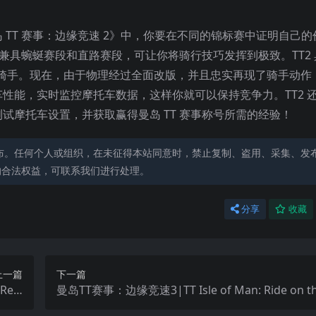
TT 赛事：边缘竞速 2》中，你要在不同的锦标赛中证明自己的
兼具蜿蜒赛段和直路赛段，可让你将骑行技巧发挥到极致。TT2 具有
方骑手。现在，由于物理经过全面改版，并且忠实再现了骑手动作
车
性能，实时监控摩托车数据，这样你就可以保持竞争力。TT2 
试摩托车设置，并获取赢得曼岛 TT 赛事称号所需的经验！
布。任何个人或组织，在未征得本站同意时，禁止复制、盗用、采集、发
的合法权益，可联系我们进行处理。
分享
收藏
上一篇
下一篇
eal
曼岛TT赛事：边缘竞速3|TT Isle of Man: Ride on th
ate 2
3中文