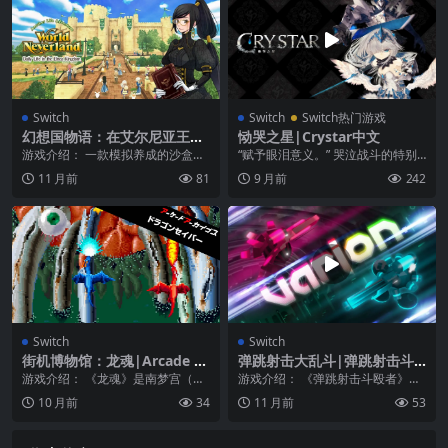
Switch
Switch
Switch热门游戏
幻想国物语：在艾尔尼亚王国
恸哭之星|Crystar中文
的日子|WorldNeverland: El
游戏介绍： 一款模拟养成的沙盒类
“赋予眼泪意义。” 哭泣战斗的特别
nea Kingdom
游戏，让玩家在一个精心制作的沙
动作 RPG，CRYSTAR -恸哭之星-
11 月前
81
9 月前
242
箱王国享受自由的生...
以...
Switch
Switch
街机博物馆：龙魂|Arcade Ar
弹跳射击大乱斗|弹跳射击斗
chives: Dragon Saber
殴者|Varion中文
游戏介绍： 《龙魂》是南梦宫（现
游戏介绍： 《弹跳射击斗殴者》在
万代南梦宫）于1990年发行的一款
这个只有弹跳射击才是致命的未来
10 月前
34
11 月前
53
射击游戏。如果...
格斗游戏中，以光速...