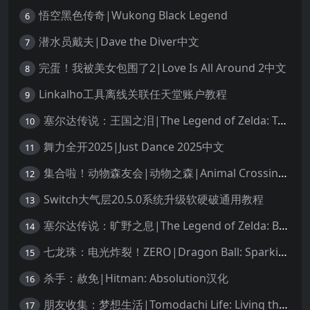
悟空黑色传奇|Wukong Black Legend
6
潜水员戴夫|Dave the Diver中文
7
完蛋！我被美女包围了2|Love Is All Around 2中文
8
Linkalho工具离线关联任天堂账户教程
9
塞尔达传说：王国之泪|The Legend of Zelda: Tears of the Kingdom中文
10
舞力全开2025|Just Dance 2025中文
11
集合啦！动物森友会|动物之森|Animal Crossing: New Horizons中文
12
Switch大气层20.5.0系统升级软硬破通用教程
13
塞尔达传说：旷野之息|The Legend of Zelda: Breath of the Wild中文
14
七龙珠：电光炸裂！ZERO|Dragon Ball: Sparking! Zero中文
15
杀手：赦免|Hitman: Absolution汉化
16
朋友收集：梦想生活|Tomodachi Life: Living the Dream中文
17