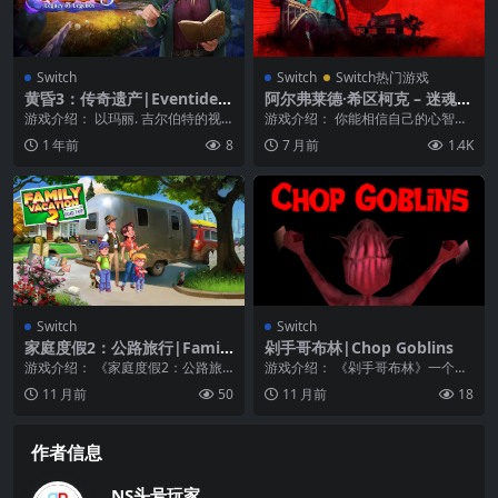
Switch
Switch
Switch热门游戏
黄昏3：传奇遗产|Eventide
阿尔弗莱德·希区柯克 – 迷魂
3: Legacy of Legends
记|Alfred Hitchcock: Vertig
游戏介绍： 以玛丽. 吉尔伯特的视
游戏介绍： 你能相信自己的心智
o
角 – 世界出名的植物学家和蕨类
吗？潜入一种全新类型的心理惊悚
1 年前
8
7 月前
1.4K
花...
世界，玩味幻觉与真实...
Switch
Switch
家庭度假2：公路旅行|Family
剁手哥布林|Chop Goblins
Vacation 2: Road Trip
游戏介绍： 《家庭度假2：公路旅
游戏介绍： 《剁手哥布林》一个关
行》您将被要求帮助收拾行李并获
于CHOP GOBLINS的bitesized射...
11 月前
50
11 月前
18
得他们旅行所需的一...
作者信息
NS头号玩家