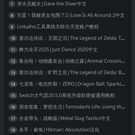
潜水员戴夫|Dave the Diver中文
7
完蛋！我被美女包围了2|Love Is All Around 2中文
8
Linkalho工具离线关联任天堂账户教程
9
塞尔达传说：王国之泪|The Legend of Zelda: Tears of the Kingdom中文
10
舞力全开2025|Just Dance 2025中文
11
集合啦！动物森友会|动物之森|Animal Crossing: New Horizons中文
12
塞尔达传说：旷野之息|The Legend of Zelda: Breath of the Wild中文
13
七龙珠：电光炸裂！ZERO|Dragon Ball: Sparking! Zero中文
14
Switch大气层20.5.0系统升级软硬破通用教程
15
朋友收集：梦想生活|Tomodachi Life: Living the Dream中文
16
合金弹头：战略版|Metal Slug Tactics中文
17
杀手：赦免|Hitman: Absolution汉化
18