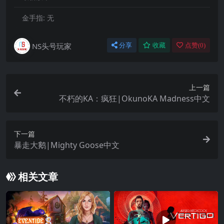
金手指:
无
NS头号玩家
分享
收藏
点赞(
0
)
上一篇
不朽的KA：疯狂|OkunoKA Madness中文
下一篇
暴走大鹅|Mighty Goose中文
相关文章