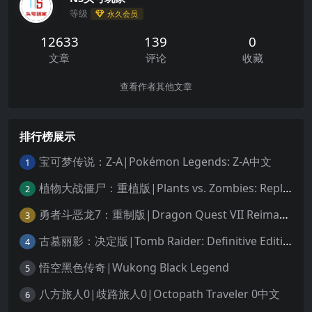
等级
永久会员
12633
139
0
文章
评论
收藏
查看作者其他文章
排行榜展示
宝可梦传说：Z-A|Pokémon Legends: Z-A中文
1
植物大战僵尸：重植版|Plants vs. Zombies: Replanted中文
2
勇者斗恶龙7：重制版|Dragon Quest VII Reimagined中文
3
古墓丽影：决定版|Tomb Raider: Definitive Edition中文
4
悟空黑色传奇|Wukong Black Legend
5
八方旅人0|歧路旅人0|Octopath Traveler 0中文
6