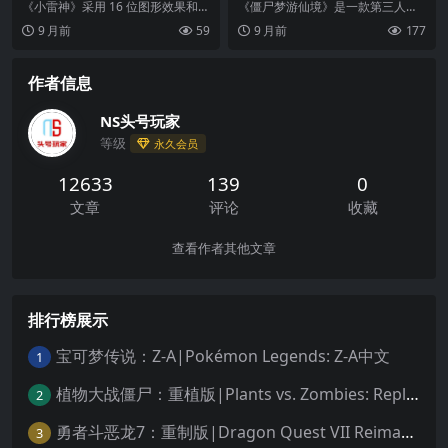
nic In Wonderland DX中文
《小雷神》采用 16 位图形效果和围
《僵尸梦游仙境》是一款第三人称
绕“雷神之锤”的游戏玩法，引领我们
射击游戏。游戏主题轻松幽默，玩
9 月前
59
9 月前
177
的北欧英雄...
家们要操控着经典的童...
作者信息
NS头号玩家
等级
永久会员
12633
139
0
文章
评论
收藏
查看作者其他文章
排行榜展示
宝可梦传说：Z-A|Pokémon Legends: Z-A中文
1
植物大战僵尸：重植版|Plants vs. Zombies: Replanted中文
2
勇者斗恶龙7：重制版|Dragon Quest VII Reimagined中文
3