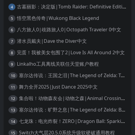
古墓丽影：决定版|Tomb Raider: Definitive Edition中文
4
悟空黑色传奇|Wukong Black Legend
5
八方旅人0|歧路旅人0|Octopath Traveler 0中文
6
潜水员戴夫|Dave the Diver中文
7
完蛋！我被美女包围了2|Love Is All Around 2中文
8
Linkalho工具离线关联任天堂账户教程
9
塞尔达传说：王国之泪|The Legend of Zelda: Tears of the Kingdom中文
10
舞力全开2025|Just Dance 2025中文
11
集合啦！动物森友会|动物之森|Animal Crossing: New Horizons中文
12
塞尔达传说：旷野之息|The Legend of Zelda: Breath of the Wild中文
13
七龙珠：电光炸裂！ZERO|Dragon Ball: Sparking! Zero中文
14
Switch大气层20.5.0系统升级软硬破通用教程
15