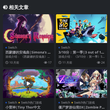
相关文章
Switch
Switch
西蒙娜的安魂曲|Simona’s R
3/10分：第一季|3 out of 10:
equiem
Season One
游戏介绍： 《西蒙娜的安魂曲》是
游戏介绍： 《3/10分：第一季》Sh
一款复古风格的平台游戏，灵感来
ovelworks Studios会制作一...
10 月前
17
11 月前
24
自于古老的动作冒险...
Switch
Switch热门游戏
Switch
Switch热门游戏
小雷神|Tiny Thor中文
僵尸梦游仙境DX|Zombie Pa