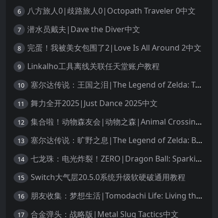
八方旅人0|歧路旅人0|Octopath Traveler 0中文
6
潜水员戴夫|Dave the Diver中文
7
完蛋！我被美女包围了2|Love Is All Around 2中文
8
Linkalho工具离线关联任天堂账户教程
9
塞尔达传说：王国之泪|The Legend of Zelda: Tears of the Kingdom中文
10
舞力全开2025|Just Dance 2025中文
11
集合啦！动物森友会|动物之森|Animal Crossing: New Horizons中文
12
塞尔达传说：旷野之息|The Legend of Zelda: Breath of the Wild中文
13
七龙珠：电光炸裂！ZERO|Dragon Ball: Sparking! Zero中文
14
Switch大气层20.5.0系统升级软硬破通用教程
15
朋友收集：梦想生活|Tomodachi Life: Living the Dream中文
16
合金弹头：战略版|Metal Slug Tactics中文
17