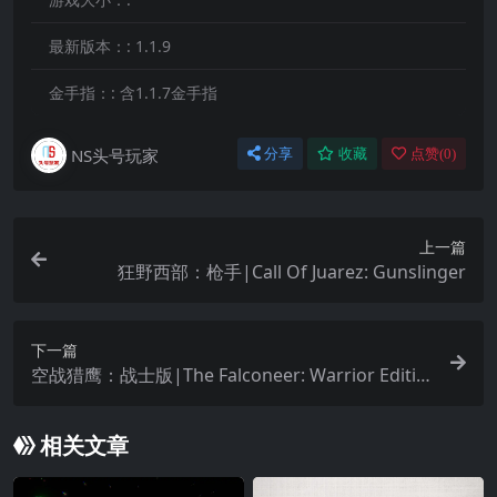
最新版本：:
1.1.9
金手指：:
含1.1.7金手指
NS头号玩家
分享
收藏
点赞(
0
)
上一篇
狂野西部：枪手|Call Of Juarez: Gunslinger
下一篇
空战猎鹰：战士版|The Falconeer: Warrior Editio
n中文
相关文章