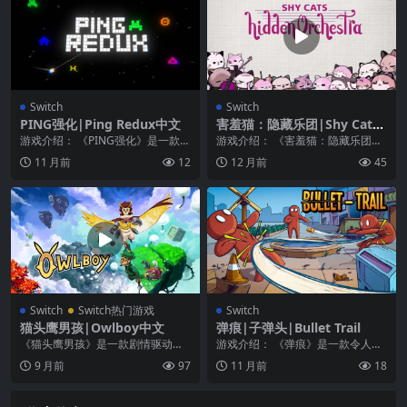
Switch
Switch
PING强化|Ping Redux中文
害羞猫：隐藏乐团|Shy Cats:
Hidden Orchestra中文
游戏介绍： 《PING强化》是一款极
游戏介绍： 《害羞猫：隐藏乐团》
具挑战性的乒乓益智游戏，有100
是一个隐藏的对象游戏，你需要找
11 月前
12
12 月前
45
多个关卡，包...
到那些不好意思演奏...
Switch
Switch热门游戏
Switch
猫头鹰男孩|Owlboy中文
弹痕|子弹头|Bullet Trail
《猫头鹰男孩》是一款剧情驱动型
游戏介绍： 《弹痕》是一款令人惊
跳台冒险游戏。其中，你可以飞去
叹的益智和动作游戏，你需要将子
9 月前
97
11 月前
18
探索云端的全新世界！...
弹引导向目标才能获...