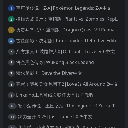
宝可梦传说：Z-A|Pokémon Legends: Z-A中文
1
植物大战僵尸：重植版|Plants vs. Zombies: Replanted中文
2
勇者斗恶龙7：重制版|Dragon Quest VII Reimagined中文
3
古墓丽影：决定版|Tomb Raider: Definitive Edition中文
4
八方旅人0|歧路旅人0|Octopath Traveler 0中文
5
悟空黑色传奇|Wukong Black Legend
6
潜水员戴夫|Dave the Diver中文
7
完蛋！我被美女包围了2|Love Is All Around 2中文
8
Linkalho工具离线关联任天堂账户教程
9
塞尔达传说：王国之泪|The Legend of Zelda: Tears of the Kingdom中文
10
舞力全开2025|Just Dance 2025中文
11
集合啦！动物森友会|动物之森|Animal Crossing: New Horizons中文
12