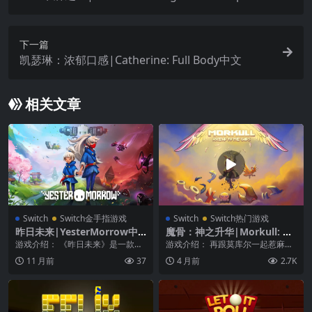
r中文
下一篇
凯瑟琳：浓郁口感|Catherine: Full Body中文
相关文章
Switch
Switch金手指游戏
Switch
Switch热门游戏
昨日未来|YesterMorrow中
魔骨：神之升华|Morkull: As
文
cend to the Gods中文
游戏介绍： 《昨日未来》是一款单
游戏介绍： 再跟莫库尔一起惹麻烦
人，时空穿梭，2D平台且结合了动
吧！ 《魔骨：神之升华》是一款以
11 月前
37
4 月前
2.7K
作与解谜元素的游...
头目战为核心的 ...