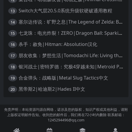
Switch大气层20.5.0系统升级软硬破通用教程
13
塞尔达传说：旷野之息|The Legend of Zelda: Breath of the Wild中文
14
七龙珠：电光炸裂！ZERO|Dragon Ball: Sparking! Zero中文
15
杀手：赦免|Hitman: Absolution汉化
16
朋友收集：梦想生活|Tomodachi Life: Living the Dream中文
17
银河战士|密特罗德：究极4穿越未知|Metroid Prime 4: Beyond中文
18
合金弹头：战略版|Metal Slug Tactics中文
19
黑帝斯2|哈迪斯2|Hades II中文
20
免责声明：本站资源均源自网络，诺涉及您的版权，知识产权或其他利益，请附
上版权证明邮件告知。收到您的邮件后，我们将在72小时内删除 联系邮箱：
1245294496@qq.com