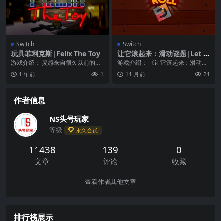
Switch
Switch
玩具菲利克斯|Felix The Toy
让它滚起来：滑动谜题|Let it
Roll Slide Puzzle
游戏介绍： 灵感来自很久以前的经
游戏介绍： 《让它滚起来：滑动谜
典之作，当一个神秘的事件发生在
题》一个简单的很棒的滑动益智游
1 年前
1
11 月前
21
地球上时，帮助一个...
戏，你需要让球滚进...
作者信息
NS头号玩家
等级
永久会员
11438
139
0
文章
评论
收藏
查看作者其他文章
排行榜展示