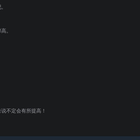
吧。
攀高。
量说不定会有所提高！