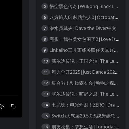
悟空黑色传奇|Wukong Black Legend
5
八方旅人0|歧路旅人0|Octopath Traveler 0中文
6
潜水员戴夫|Dave the Diver中文
7
完蛋！我被美女包围了2|Love Is All Around 2中文
8
Linkalho工具离线关联任天堂账户教程
9
塞尔达传说：王国之泪|The Legend of Zelda: Tears of the Kingdom中文
10
舞力全开2025|Just Dance 2025中文
11
集合啦！动物森友会|动物之森|Animal Crossing: New Horizons中文
12
塞尔达传说：旷野之息|The Legend of Zelda: Breath of the Wild中文
13
七龙珠：电光炸裂！ZERO|Dragon Ball: Sparking! Zero中文
14
Switch大气层20.5.0系统升级软硬破通用教程
15
朋友收集：梦想生活|Tomodachi Life: Living the Dream中文
16