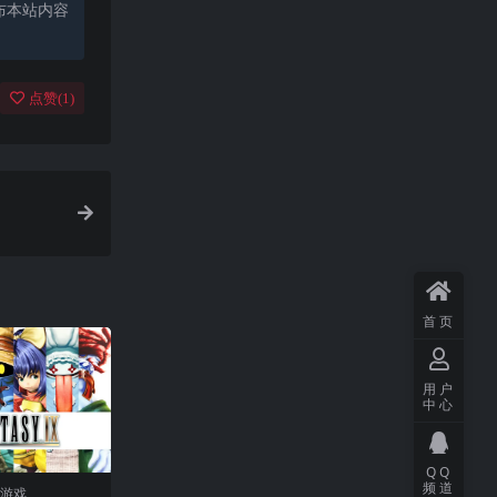
布本站内容
点赞(
1
)
首页
用户
中心
QQ
频道
门游戏