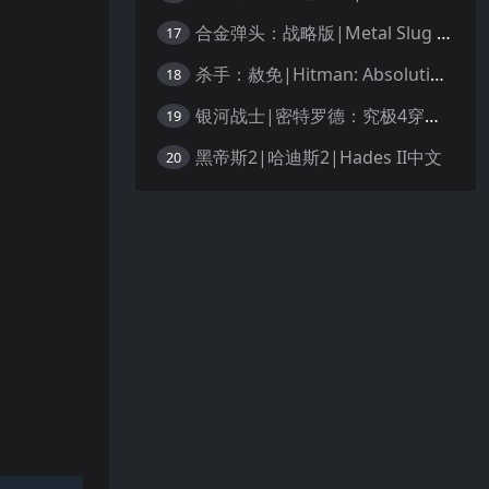
合金弹头：战略版|Metal Slug Tactics中文
17
杀手：赦免|Hitman: Absolution汉化
18
银河战士|密特罗德：究极4穿越未知|Metroid Prime 4: Beyond中文
19
黑帝斯2|哈迪斯2|Hades II中文
20