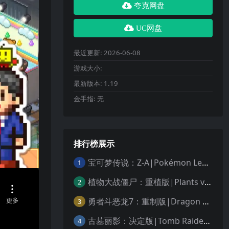
夸克网盘
UC网盘
最近更新:
2026-06-08
游戏大小:
最新版本:
1.19
金手指:
无
排行榜展示
宝可梦传说：Z-A|Pokémon Legends: Z-A中文
1
植物大战僵尸：重植版|Plants vs. Zombies: Replanted中文
2
勇者斗恶龙7：重制版|Dragon Quest VII Reimagined中文
3
古墓丽影：决定版|Tomb Raider: Definitive Edition中文
4