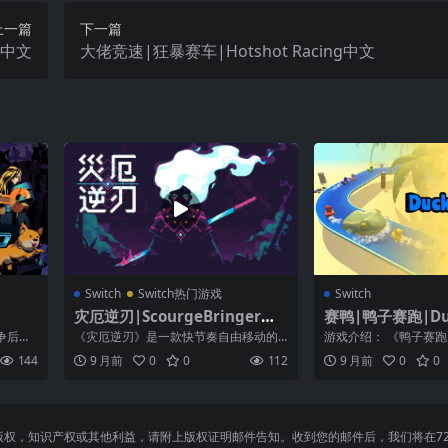
上一篇
下一篇
x中文
大佬竞速|狂暴赛车|Hotshot Racing中文
Switch
Switch热门游戏
Switch
灾厄逆刃|ScourgeBringer中
赛鸭|鸭子赛跑|Duc
文
争后，
《灾厄逆刃》是一款快节奏自由移动的
游戏介绍： 《鸭子赛跑
，让所
轻型地牢平台类游戏。帮助 Kyhra 探索
比赛、征服和收集！在
144
9 月前
0
0
112
9 月前
0
0
未知...
受无限的...
，知识产权或其他利益，请附上版权证明邮件告知。收到您的邮件后，我们将在72小时内删除