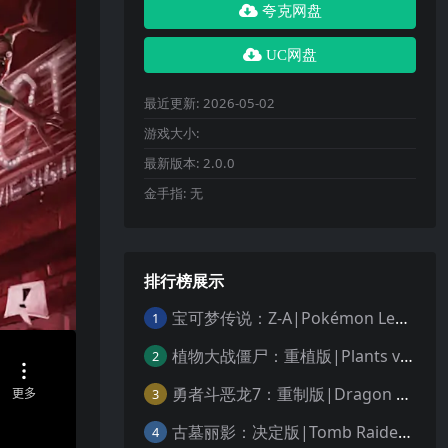
夸克网盘
UC网盘
最近更新:
2026-05-02
游戏大小:
最新版本:
2.0.0
金手指:
无
排行榜展示
宝可梦传说：Z-A|Pokémon Legends: Z-A中文
1
植物大战僵尸：重植版|Plants vs. Zombies: Replanted中文
2
勇者斗恶龙7：重制版|Dragon Quest VII Reimagined中文
3
古墓丽影：决定版|Tomb Raider: Definitive Edition中文
4