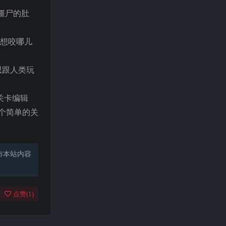
僵尸的肚
实想咬哪儿
思跟人类玩
关卡编辑
一个简单的关
布本站内容
点赞(
1
)