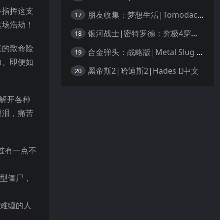
在指挥这支
朋友收集：梦想生活|Tomodachi Life: Living the Dream中文
17
这场浩劫！
银河战士|密特罗德：究极4穿越未知|Metroid Prime 4: Beyond中文
18
置的致命险
合金弹头：战略版|Metal Slug Tactics中文
19
力。即便如
黑帝斯2|哈迪斯2|Hades II中文
20
，解开各种
眼泪，痛苦
过有一点不
新型僵尸，
些难缠的人