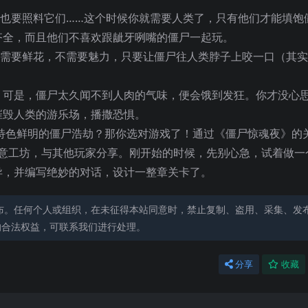
但也要照料它们……这个时候你就需要人类了，只有他们才能填饱
齐全，而且他们不喜欢跟龇牙咧嘴的僵尸一起玩。
不需要鲜花，不需要魅力，只要让僵尸往人类脖子上咬一口（其
。可是，僵尸太久闻不到人肉的气味，便会饿到发狂。你才没心
摧毁人类的游乐场，播撒恐惧。
场个人特色鲜明的僵尸浩劫？那你选对游戏了！通过《僵尸惊魂夜》的
 创意工坊，与其他玩家分享。刚开始的时候，先别心急，试着做
异，并编写绝妙的对话，设计一整章关卡了。
布。任何个人或组织，在未征得本站同意时，禁止复制、盗用、采集、发
的合法权益，可联系我们进行处理。
分享
收藏