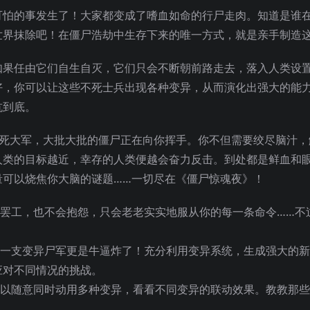
可怕的事发生了！大家都变成了嗜血如命的行尸走肉。知道是谁
世界抹除吧！在僵尸浩劫中生存下来的唯一方式，就是亲手制造
如果任由它们自生自灭，它们只会不断朝前路走去，落入人类设
好，你可以让这些不死士兵出现各种变异，从而演化出强大的能
抗
到底。
的不死大军，大批大批的僵尸正在向你挥手。你不但需要绞尽脑汁
人类的目标越近，幸存的人类便越会奋力反击。到处都是鲜血和
量可以烧焦你大脑的谜题……一切尽在《僵尸惊魂夜》！
会罢工，也不会抱怨，只会老老实实地服从你的每一条命令……不
有一支变异尸军更是牛逼炸了！充分利用变异系统，生成强大的
应对不同情况的挑战。
可以随意同时动用多种变异，看看不同变异的联动效果。教教那