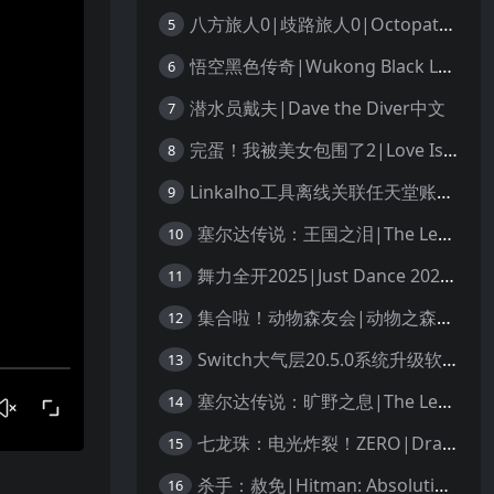
八方旅人0|歧路旅人0|Octopath Traveler 0中文
5
悟空黑色传奇|Wukong Black Legend
6
潜水员戴夫|Dave the Diver中文
7
完蛋！我被美女包围了2|Love Is All Around 2中文
8
Linkalho工具离线关联任天堂账户教程
9
塞尔达传说：王国之泪|The Legend of Zelda: Tears of the Kingdom中文
10
舞力全开2025|Just Dance 2025中文
11
集合啦！动物森友会|动物之森|Animal Crossing: New Horizons中文
12
Switch大气层20.5.0系统升级软硬破通用教程
13
塞尔达传说：旷野之息|The Legend of Zelda: Breath of the Wild中文
14
七龙珠：电光炸裂！ZERO|Dragon Ball: Sparking! Zero中文
15
杀手：赦免|Hitman: Absolution汉化
16