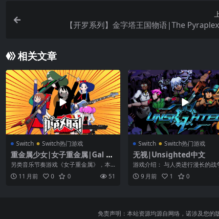
【开罗系列】金字塔王国物语|The Pyraple
相关文章
Switch
Switch热门游戏
Switch
Switch热门游戏
重金属少女|女子重金属|Gal M
无视|Unsighted中文
etal中文
另类音乐节奏游戏《女子重金属》，本
游戏介绍： 与人类进行漫长的战
作中玩家可以用 Joy-Con 来体感打鼓。
Arcadia 上的机器人已所剩无几
11 月前
0
0
51
9 月前
1
0
...
有...
免责声明：本站资源均源自网络，诺涉及您的版权