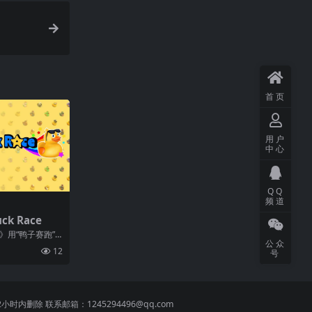
首页
用户
中心
QQ
频道
k Race
》用“鸭子赛跑”
公众
鸭子的世界里享
12
号
 联系邮箱：1245294496@qq.com