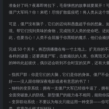
准备好了吗？夜幕即将拉下，毛骨悚然的故事就要展开！
僵尸大军吗？你！来吧！尽情扩散瘟疫吧！将人类从这个
可是，僵尸没有脑子，它们的迟钝和愚蠢超乎你的想象。
境。帮它们找到美味的食物，完成毁灭人类的使命吧。还
此，也要当心！人类不会屈服于你黑暗的魔爪，他们会顽
完成 50 个关卡，将恐惧播撒在每一寸土地上。扩充你
各样的谜题；还要调遣尸军，击败顽抗的人类。你离毁灭
的呻吟此起彼伏，偶尔还会听到不合时宜的笑声，还有大
– 指挥尸群：你是它们的大脑，它们是你的身体。僵尸不
好——没人跟你聊深夜电影或者有意思的书了！
– 独特的变异系统：拥有一支僵尸大军已经很牛逼了，拥
全面突破敌人的防线。新型僵尸的能力各不相同，能助你
– 变异联动系统：不要以为每次只能运用一种变异——你
类，究竟怎么样才叫好玩！