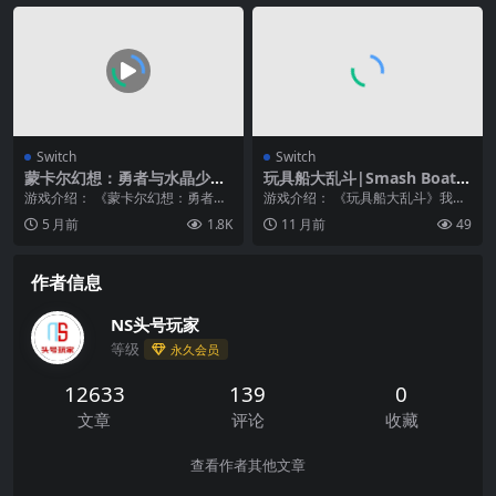
Switch
Switch
蒙卡尔幻想：勇者与水晶少
玩具船大乱斗|Smash Boats
女|Monkaru Fanta: Yuusha
中文
游戏介绍： 《蒙卡尔幻想：勇者与
游戏介绍： 《玩具船大乱斗》我们
to Suishou no Shoujo
水晶少女》狩猎的话就会兴奋勇者
去扣杀吧！在试图收集星星时，独
5 月前
1.8K
11 月前
49
生活 以令人怀念的...
自或与朋友一起，在...
作者信息
NS头号玩家
等级
永久会员
12633
139
0
文章
评论
收藏
查看作者其他文章