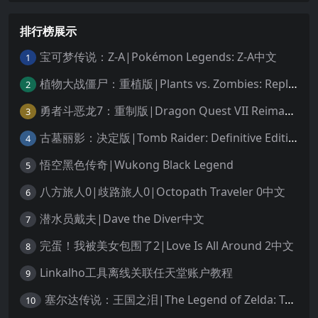
排行榜展示
宝可梦传说：Z-A|Pokémon Legends: Z-A中文
1
植物大战僵尸：重植版|Plants vs. Zombies: Replanted中文
2
勇者斗恶龙7：重制版|Dragon Quest VII Reimagined中文
3
古墓丽影：决定版|Tomb Raider: Definitive Edition中文
4
悟空黑色传奇|Wukong Black Legend
5
八方旅人0|歧路旅人0|Octopath Traveler 0中文
6
潜水员戴夫|Dave the Diver中文
7
完蛋！我被美女包围了2|Love Is All Around 2中文
8
Linkalho工具离线关联任天堂账户教程
9
塞尔达传说：王国之泪|The Legend of Zelda: Tears of the Kingdom中文
10