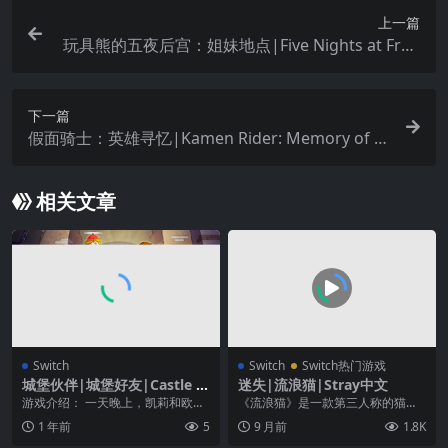
上一篇
玩具熊的五夜后宫：姐妹地点|Five Nights at Fred
dy’s: Sister Location
下一篇
假面骑士：英雄寻忆|Kamen Rider: Memory of H
eroez中文
相关文章
Switch
Switch
Switch热门游戏
城堡伙伴|城堡好友|Castle P
迷失|流浪猫|Stray中文
als
游戏介绍： 一天晚上，凯莉和欧文
《流浪猫》是一款第三人称的猫冒
偶然发现了令人毛骨悚然的波卡皮
险游戏。游戏背景设定为一座日渐
1 年前
5
9 月前
1.8K
克城堡，然后决定揭...
衰败的网络城市，这里...