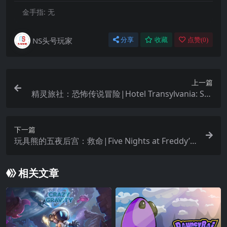
金手指:
无
NS头号玩家
分享
收藏
点赞(
0
)
上一篇
精灵旅社：恐怖传说冒险|Hotel Transylvania: Sca
ry-Tale Adventures中文
下一篇
玩具熊的五夜后宫：救命|Five Nights at Freddy’s:
Help Wanted中文
相关文章