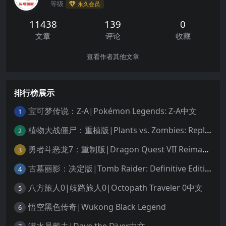
等级
永久会员
11438
139
0
文章
评论
收藏
查看作者其他文章
排行榜展示
宝可梦传说：Z-A|Pokémon Legends: Z-A中文
1
植物大战僵尸：重植版|Plants vs. Zombies: Replanted中文
2
勇者斗恶龙7：重制版|Dragon Quest VII Reimagined中文
3
古墓丽影：决定版|Tomb Raider: Definitive Edition中文
4
八方旅人0|歧路旅人0|Octopath Traveler 0中文
5
悟空黑色传奇|Wukong Black Legend
6