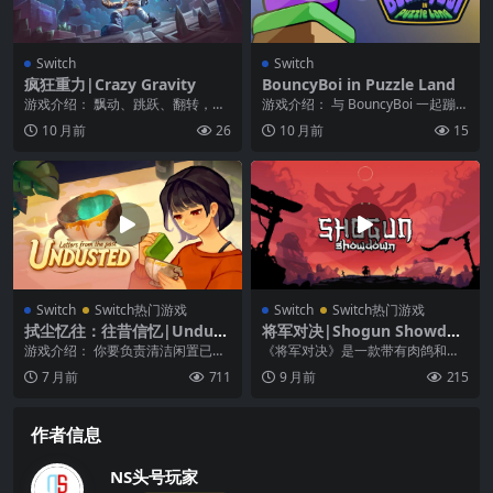
Switch
Switch
疯狂重力|Crazy Gravity
BouncyBoi in Puzzle Land
游戏介绍： 飘动、跳跃、翻转，在
游戏介绍： 与 BouncyBoi 一起蹦蹦
这款怀旧平台游戏中闯过各种脑筋
跳跳地进入这个色彩斑斓的卡通世
10 月前
26
10 月前
15
急转弯谜题关卡！ ...
界，在...
Switch
Switch热门游戏
Switch
Switch热门游戏
拭尘忆往：往昔信忆|Undust
将军对决|Shogun Showdo
ed: Letters from the Past中
wn中文
游戏介绍： 你要负责清洁闲置已
《将军对决》是一款带有肉鸽和卡
文
久，积灰脏污的物品。 每个章节都
组构筑元素的回合制战斗游戏，在
7 月前
711
9 月前
215
有各种物品等你清洁...
正确的时间进行移动和...
作者信息
NS头号玩家